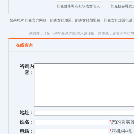
韵克健步鞋布鞋软底女老人
韵克帆布鞋女2
鞋-舒适健康
鞋韩版学
如果您对 韵克官方网站、韵克女鞋加盟、韵克女鞋加盟费、韵克女鞋加盟电话
感兴趣，请留下您的联系方式,信息越详细、越中恳，企业会主动
在线咨询
咨询内
容：
地址：
姓名：
*
您的真实
电话：
*
座机/手机