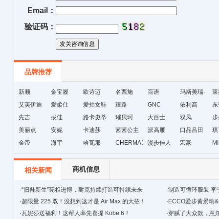
Email：
验证码：
品牌推荐
新顺
金宝履
欧诗迈
名西施
百语
玛斯美瑞·
莱
艾芙伊迪
爱柔仕
爱拍女鞋
臻路
GNC
琳
依利高
东
先吉
拔佳
路卡史蒂
璀贝珂
大百士
双凤
步
美丽点
安妮
芙
卡迪莎
茜茜公主
派高雁
口品吕田
琪
金帝
海宇
哈瓦那
CHERMAS&KAETH
漫步佳人
宏豪
M
级
商机信息
相关新闻
·
“旧鞋新生”亮相进博，耐克持续打造可持续未来
·
制造可循环服装 李
·
超限量 225 双！没想到这才是 Air Max 的大招！
·
ECCO爱步黄景瑜
·
瓦妮莎送福利！这帮人率先喜提 Kobe 6！
·
穿腻了大众款，‍‍