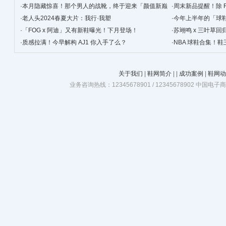
·
本月隐藏惊喜！那个男人的战靴，终于迎来「颜值新巅
·
周末新品提醒！除 F
峰」！
·
老人头2024春夏大片：我行·我塑
·
今年上半年的「球
·
「FOG x 阿迪」又有新鞋曝光！下月登场！
简单！
·
苏翊鸣 x 三叶草
·
质感拉满！今早解构 AJ1 你入手了么？
·
NBA 球鞋合集！鞋
关于我们
|
鞋网简介
|
|
成功案例
|
鞋网动
业务咨询热线：12345678901 / 12345678902 中国电子商务