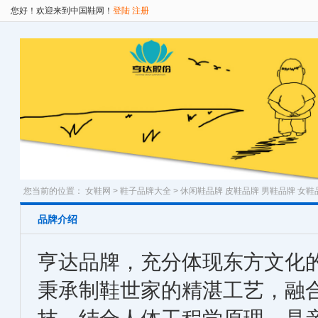
您好！欢迎来到中国鞋网！
登陆
注册
您当前的位置：
女鞋网
>
鞋子品牌大全
>
休闲鞋品牌
皮鞋品牌
男鞋品牌
女鞋
品牌介绍
亨达品牌，充分体现东方文化
秉承制鞋世家的精湛工艺，融