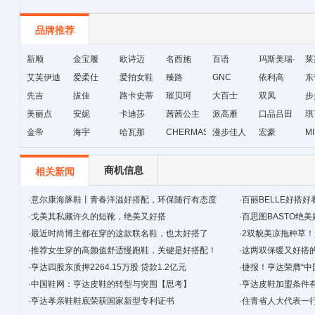
品牌推荐
新顺
金宝履
欧诗迈
名西施
百语
玛斯美瑞·
莱
艾芙伊迪
爱柔仕
爱拍女鞋
臻路
GNC
琳
依利高
东
先吉
拔佳
路卡史蒂
璀贝珂
大百士
双凤
步
美丽点
安妮
芙
卡迪莎
茜茜公主
派高雁
口品吕田
琪
金帝
海宇
哈瓦那
CHERMAS&KAETH
漫步佳人
宏豪
M
级
商机信息
相关新闻
·
意尔康海豚鞋丨青春洋溢好搭配，环保随行有态度
·
百丽BELLE好搭好
·
戈美其私藏许久的短靴，绝美又好搭
·
百思图BASTO绝
·
最近时尚博主都在穿的这款联名鞋，也太好搭了
·
2双貌美凉拖种草
吧！！！
·
推荐女生穿的高颜值舒适慢跑鞋，关键是好搭配！
·
这两双保暖又好搭
·
亨达四股东质押2264.15万股 贷款1.2亿元
·
捷报！亨达荣膺“中
·
中国鞋网：亨达皮鞋的转型与突围【思考】
·
亨达皮鞋加盟条件
·
亨达孝亲鞋鞋底荣获国家新型专利证书
·
住青省人大代表一