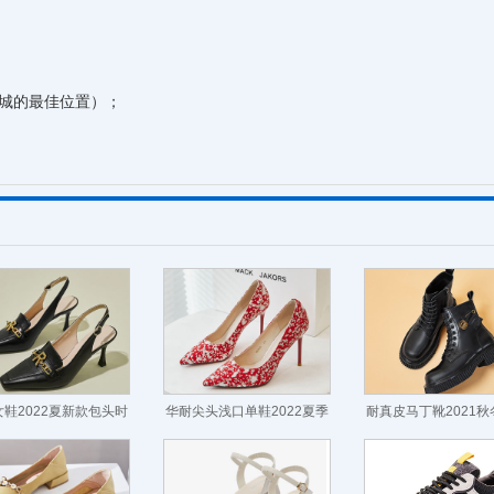
城的最佳位置）；
鞋2022夏新款包头时
华耐尖头浅口单鞋2022夏季
耐真皮马丁靴2021
鞋女纯色后空方头单鞋
新款女鞋通勤细跟高跟鞋
厚底中跟复古英伦