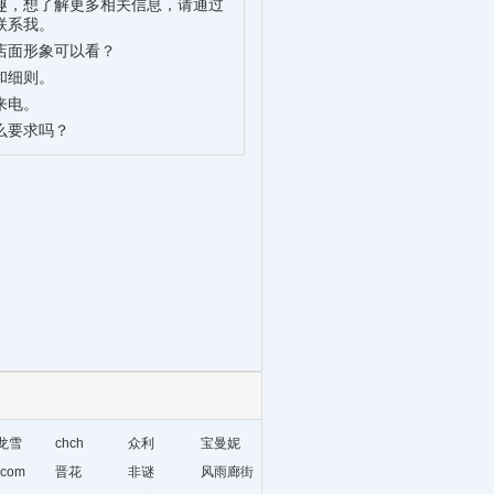
趣，想了解更多相关信息，请通过
联系我。
店面形象可以看？
和细则。
来电。
么要求吗？
龙雪
chch
众利
宝曼妮
com
晋花
非谜
风雨廊街