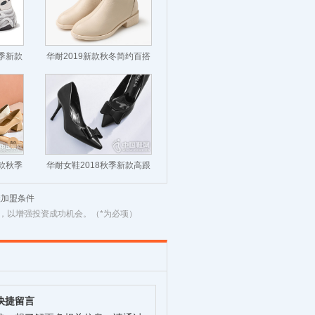
秋季新款
华耐2019新款秋冬简约百搭
短靴
新款秋季
华耐女鞋2018秋季新款高跟
鞋
鞋加盟条件
，以增强投资成功机会。（*为必项）
快捷留言