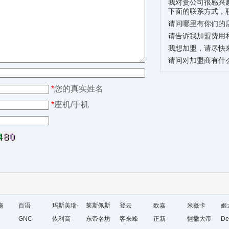
我对贵公司很感兴
下面的联系方式，
请问哪里有你们的
请告诉我加盟费用
我想加盟，请尽快
请问对加盟商有什
*
您的真实姓名
*
座机/手机
施
百语
玛斯美瑞·
莱斯佩斯
登云
欧嘉
米薇卡
姬
GNC
琳
依利高
东帝名坊
客来峰
正新
恺撒大帝
De