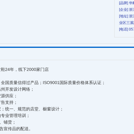
[品牌] 华
[企业]
[地址]
业区三溪
[电话] 05
鞋24年，线下2000家门店
全国质量信得过产品；ISO9001国际质量价格体系认证；
温州开发设计网络；
货源供应；
广告支持；
权；统一、规范的店堂、橱窗设计；
的专业管理培训；
、铺货；
告宣传品的配送。