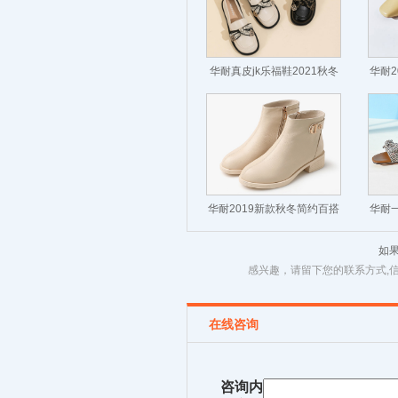
华耐真皮jk乐福鞋2021秋冬
华耐2
复古英伦中跟厚底小皮鞋
华耐2019新款秋冬简约百搭
华耐一
短靴
如
感兴趣，请留下您的联系方式,
在线咨询
咨询内