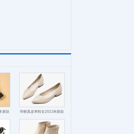
秋冬新款
华耐真皮单鞋女2021秋新款
短靴
方头浅口软皮通勤舒适