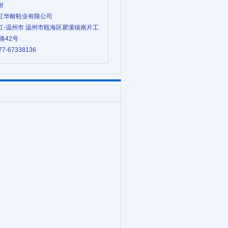
耐
 浙江华耐鞋业有限公司
 浙江-温州市 温州市瓯海区瞿溪镇南片工
路42号
77-67338136