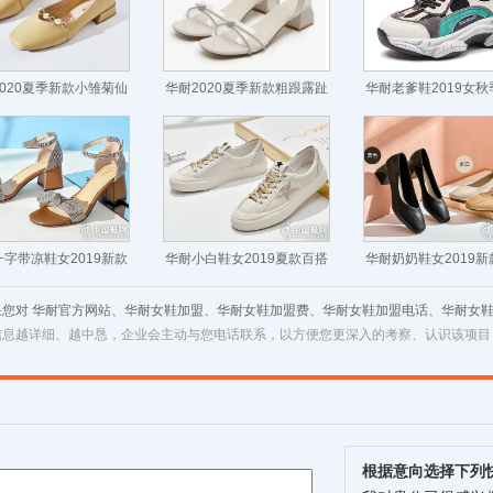
020夏季新款小雏菊仙
华耐2020夏季新款粗跟露趾
华耐老爹鞋2019女
女风低跟女鞋
一字带凉鞋
网红厚底
字带凉鞋女2019新款
华耐小白鞋女2019夏款百搭
华耐奶奶鞋女2019
夏季百搭
基础休闲板鞋
方头简约
果您对 华耐官方网站、华耐女鞋加盟、华耐女鞋加盟费、华耐女鞋加盟电话、华耐女
信息越详细、越中恳，企业会主动与您电话联系，以方便您更深入的考察、认识该项目
根据意向选择下列