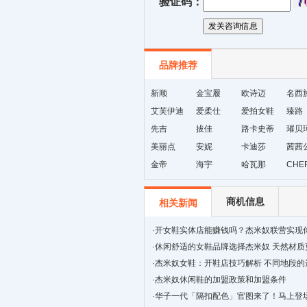
验证码：
品牌推荐
新顺
金宝履
欧诗迈
名西
艾芙伊迪
爱柔仕
爱拍女鞋
臻路
先吉
拔佳
路卡史蒂
璀贝
美丽点
安妮
芙
卡迪莎
茜茜
金帝
海宇
哈瓦那
CHE
商机信息
相关新闻
·
开女鞋实体店能赚钱吗？杰米奴联营实现
·
休闲舒适的女鞋品牌选择杰米奴 天然材质
·
杰米奴女鞋：开鞋店技巧解析 不同地段的
·
杰米奴休闲鞋的加盟政策和加盟条件
·
华子一代「隔扣配色」官图来了！马上登