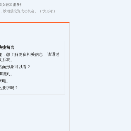
奴女鞋加盟条件
，以增强投资成功机会。（*为必项）
快捷留言
趣，想了解更多相关信息，请通过
联系我。
店面形象可以看？
和细则。
来电。
么要求吗？