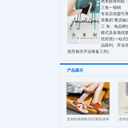
杰米奴休闲鞋
三免一报销
专卖店加盟可享
质量的“整店输
三 免：免品牌
模式及各项优惠
忧经营)一站式
品陈列、开业
指导相关开业筹备工作)
产品展示
杰米奴休闲鞋2022新款休闲
杰米奴
运动鞋