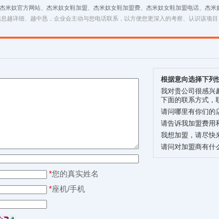
 杰米奴官方网站、杰米奴女鞋加盟、杰米奴女鞋加盟费、杰米奴女鞋加盟电话、杰米
信息越详细、越中恳，企业会主动与您电话联系，以方便您更深入的考察、认识该项目
根据意向选择下列
我对贵公司很感兴
下面的联系方式，
请问哪里有你们的
请告诉我加盟费用
我想加盟，请尽快
请问对加盟商有什
*
您的真实姓名
*
座机/手机