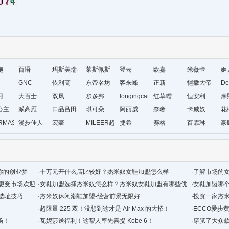
施
百语
玛斯美瑞·
莱斯佩斯
登云
欧嘉
米薇卡
姬
GNC
琳
依利高
东帝名坊
客来峰
正新
恺撒大帝
De
珂
大百士
双凤
步多邦
longingcat
红草帽
恒安利
摩
公主
派高雁
口品吕田
琪可朵
阿丽威
奈奢
卡威奴
花
RMAS&KAETH
漫步佳人
宏豪
MILEER超
捷希
赛格
百霏琳
豪
级店
你的创业梦
·
十万元开什么店比较好？杰米奴女鞋加盟怎么样
·
了解市场的女
更受市场欢迎
·
女鞋加盟选择杰米奴怎么样？杰米奴女鞋加盟有哪些优
财富
·
女鞋加盟哪
选址技巧
势值得选择
·
杰米奴休闲潮鞋加盟-经营前景无限好
目
·
投资一家杰
·
超限量 225 双！没想到这才是 Air Max 的大招！
·
ECCO爱步
场！
·
瓦妮莎送福利！这帮人率先喜提 Kobe 6！
·
穿腻了大众款