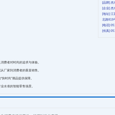
[品牌] 
[企业]
[地址]
北路819
[电话] 05
[传真] 05
足消费者对时尚的追求与体验。
现从厂家到消费者的垂直销售。
“快时尚”潮品提供保障。
行业水准的智能零售场景。