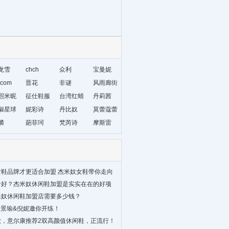
龙雪
chch
众利
宝曼妮
com
晋花
非谜
风雨廊街
熙米昵
征仕鞋服
台湾红蜻
丹莉茜
椒星球
妮彩诗
蜓
丹比奴
莫蕾蔻蕾
麟
葩菲珂
梵芮诗
摩斯雷
鞋品牌才更适合加盟 杰米奴女鞋带你走向
个好？杰米奴休闲鞋加盟是实实在在的好项
米奴休闲鞋加盟店需要多少钱？
黄景瑜&倪妮邀你开练！
，‍‍意尔康推荐2双高颜值休闲鞋，正流行！