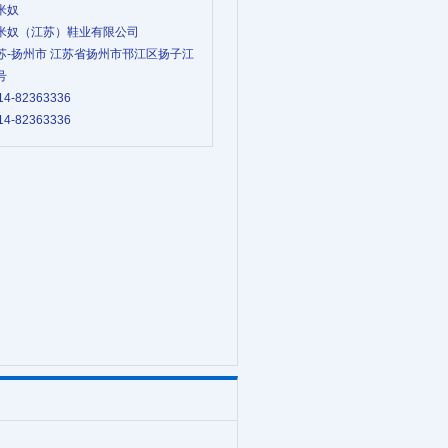
杰米奴
 杰米奴（江苏）鞋业有限公司
 江苏-扬州市 江苏省扬州市邗江区扬子江
号
14-82363336
14-82363336