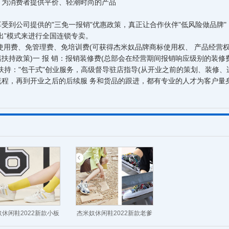
：为消费者提供平价、轻潮时尚的产品
受到公司提供的"三免一报销"优惠政策，真正让合作伙伴"低风险做品牌
出”模式来进行全国连锁专卖。
使用费、免管理费、免培训费(可获得杰米奴品牌商标使用权、 产品经营
扶持政策)一 报 销：报销装修费(总部会在经营期间报销响应级别的装修
扶持："包干式"创业服务，高级督导驻店指导(从开业之前的策划、装修、
流程，再到开业之后的后续服 务和货品的跟进，都有专业的人才为客户量
休闲鞋2022新款小板
杰米奴休闲鞋2022新款老爹
鞋
鞋