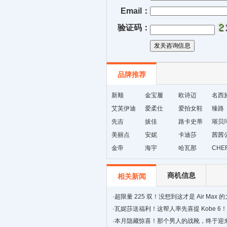
Email：
验证码：
品牌推荐
新顺
金宝履
欧诗迈
名西
艾芙伊迪
爱柔仕
爱拍女鞋
臻路
先吉
拔佳
路卡史蒂
璀贝
美丽点
安妮
芙
卡迪莎
茜茜
金帝
海宇
哈瓦那
CHE
商机信息
相关新闻
·
超限量 225 双！没想到这才是 Air Max 
·
瓦妮莎送福利！这帮人率先喜提 Kobe 6！
·
本月隐藏惊喜！那个男人的战靴，终于迎