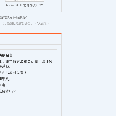
AJOY-SAHU艾珈莎琥2022
夏季真皮马衔扣英伦粗跟方
艾珈莎琥女鞋加盟条件
头休闲乐福
，以增强投资成功机会。（*为必项）
快捷留言
趣，想了解更多相关信息，请通过
联系我。
店面形象可以看？
和细则。
来电。
么要求吗？