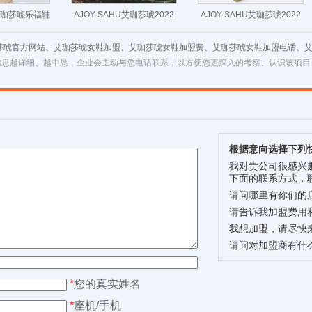
U艾珈莎琥乐福鞋
AJOY-SAHU艾珈莎琥2022
AJOY-SAHU艾珈莎琥2022
品羊皮粗跟休闲
新夏款情侣经典小白时尚休
夏新品简约钻扣羊皮女鞋后
珈莎琥官方网站、艾珈莎琥女鞋加盟、艾珈莎琥女鞋加盟费、艾珈莎琥女鞋加盟电话、
伦风
闲鞋
空猫跟鞋
信息越详细、越中恳，企业会主动与您电话联系，以方便您更深入的考察、认识该项目
根据意向选择下列
我对贵公司很感兴
下面的联系方式，
请问哪里有你们的
请告诉我加盟费用
我想加盟，请尽快
请问对加盟商有什
*
您的真实姓名
*
座机/手机