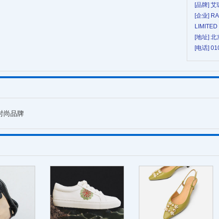
[品牌] 
[企业] R
LIMITED
[地址] 
[电话] 01
履时尚品牌