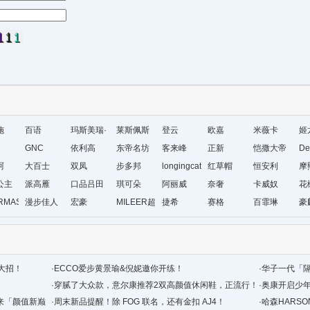
施
百语
玛斯美瑞·
莱斯佩斯
登云
欧嘉
米薇卡
姬
GNC
琳
依利高
东帝名坊
客来峰
正新
恺撒大帝
De
珂
大百士
双凤
步多邦
longingcat
红草帽
恒安利
摩
公主
派高雁
口品吕田
琪可朵
阿丽威
奈奢
卡威奴
花
RMAS&KAETH
漫步佳人
宏豪
MILEER超
捷希
赛格
百霏琳
豪
级店
的大招！
·
ECCO爱步黄景瑜&倪妮邀你开练！
·
华子一代「
·
穿腻了大众款，‍‍意尔康推荐2双高颜值休闲鞋，正流行！
·
奥康开启少
来「颜值新巅
·
周末新品提醒！除 FOG 联名，还有金扣 AJ4！
·
哈森HARS