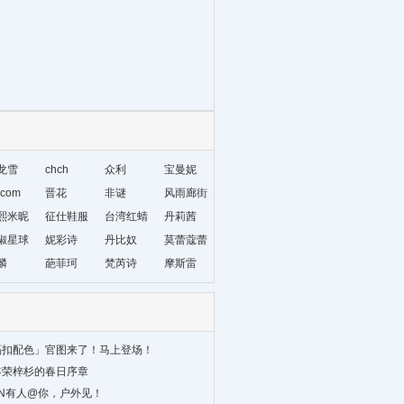
龙雪
chch
众利
宝曼妮
com
晋花
非谜
风雨廊街
熙米昵
征仕鞋服
台湾红蜻
丹莉茜
椒星球
妮彩诗
蜓
丹比奴
莫蕾蔻蕾
麟
葩菲珂
梵芮诗
摩斯雷
隔扣配色」官图来了！马上登场！
年荣梓杉的春日序章
ON有人@你，户外见！