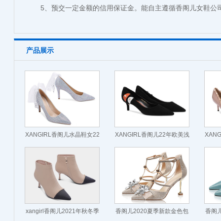
5、预交一定金额的信用保证金。能自主遵循香阁儿女鞋公
产品展示
XANGIRL香阁儿水晶鞋女22
XANGIRL香阁儿22年欧美浅
XAN
年春季新款女鞋高挑细跟
口尖头单鞋女简约真皮细高
款单
跟鞋
xangirl香阁儿2021年秋冬季
香阁儿2020夏季新款金色包
香阁儿