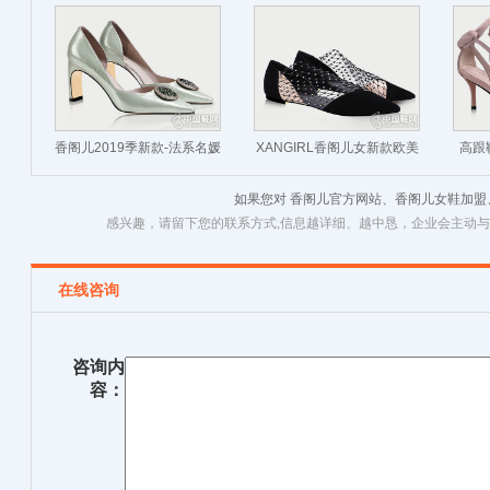
新款短靴女鞋尖头细跟
头凉鞋
香阁儿2019季新款-法系名媛
XANGIRL香阁儿女新款欧美
高跟鞋
鞋-惊艳与舒适兼得
时尚单鞋
如果您对 香阁儿官方网站、香阁儿女鞋加
感兴趣，请留下您的联系方式,信息越详细、越中恳，企业会主动
在线咨询
咨询内
容：