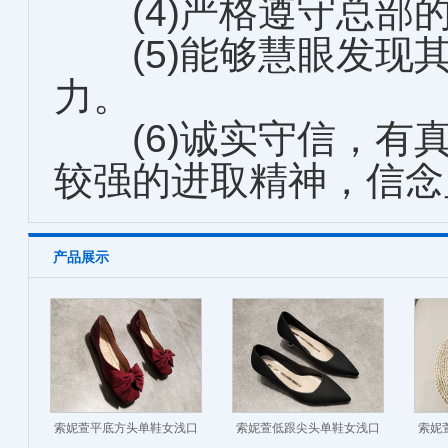
(4)严格遵守总部
(5)能够慧眼发现
力。
(6)诚实守信，有
较强的进取精神，信念
产品展示
索妮萱平底方头单鞋女浅口
索妮萱低跟尖头单鞋女浅口
索妮