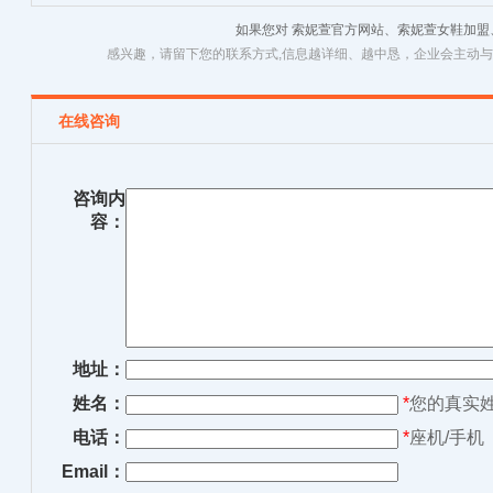
甜美大蝴蝶结奶奶鞋软底舒
百搭猫跟高跟鞋韩版矮跟上
珍奶
如果您对 索妮萱官方网站、索妮萱女鞋加
适小红鞋百搭
班工作鞋黑色春3cm
接
感兴趣，请留下您的联系方式,信息越详细、越中恳，企业会主动
在线咨询
咨询内
容：
地址：
姓名：
*
您的真实
电话：
*
座机/手机
Email：