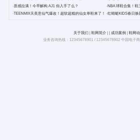
·
质感拉满！今早解构 AJ1 你入手了么？
·
NBA 球鞋合集！鞋
·
TEENMIX天美意仙气爆改！超软超糯的仙女单鞋来了！
·
红蜻蜓KIDS春日
关于我们
|
鞋网简介
|
|
成功案例
|
鞋网动
业务咨询热线：12345678901 / 12345678902 中国电子商务