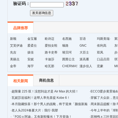
验证码：
品牌推荐
新顺
金宝履
欧诗迈
名西施
百语
玛斯美瑞·
莱
艾芙伊迪
爱柔仕
爱拍女鞋
臻路
GNC
琳
依利高
东
先吉
拔佳
路卡史蒂
璀贝珂
大百士
双凤
步
美丽点
安妮
芙
卡迪莎
茜茜公主
派高雁
口品吕田
琪
金帝
海宇
哈瓦那
CHERMAS&KAETH
漫步佳人
宏豪
M
级
商机信息
相关新闻
·
超限量 225 双！没想到这才是 Air Max 的大招！
·
ECCO爱步黄景瑜
·
瓦妮莎送福利！这帮人率先喜提 Kobe 6！
·
穿腻了大众款，‍‍
·
本月隐藏惊喜！那个男人的战靴，终于迎来「颜值新巅
·
周末新品提醒！除 F
峰」！
·
老人头2024春夏大片：我行·我塑
·
今年上半年的「球
·
「FOG x 阿迪」又有新鞋曝光！下月登场！
简单！
·
苏翊鸣 x 三叶草