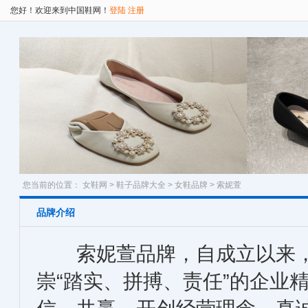
您好！欢迎来到中国鞋网！
登陆
注册
您当前的位置：
女鞋网
>
鞋子品牌大全
>
女鞋品牌
> 索妮萱
品牌介绍
索妮萱品牌，自成立以来，
崇“踏实、拼搏、责任”的企业