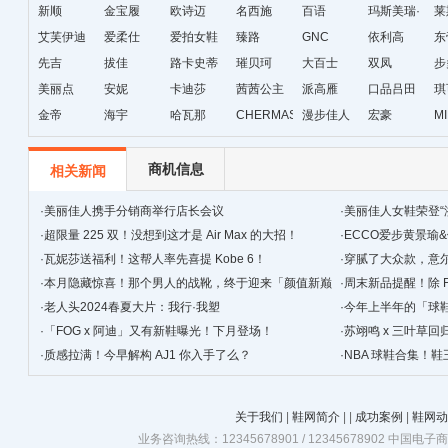
新顺
金宝履
欧诗迈
名西施
百语
玛斯美瑞·
莱
艾芙伊迪
爱柔仕
爱拍女鞋
臻路
GNC
琳
依利高
东
先吉
拔佳
路卡史蒂
璀贝珂
大百士
双凤
步
美丽点
安妮
芙
卡迪莎
茜茜公主
派高雁
口品吕田
琪
金帝
海宇
哈瓦那
CHERMAS&KAETH
漫步佳人
宏豪
M
级
商机信息
相关新闻
·
美丽佳人携手分销商举行店长会议
·
美丽佳人女鞋荣登“
·
超限量 225 双！没想到这才是 Air Max 的大招！
·
ECCO爱步黄景瑜
·
瓦妮莎送福利！这帮人率先喜提 Kobe 6！
·
穿腻了大众款，‍‍
·
本月隐藏惊喜！那个男人的战靴，终于迎来「颜值新巅
·
周末新品提醒！除 F
峰」！
·
老人头2024春夏大片：我行·我塑
·
今年上半年的「球
·
「FOG x 阿迪」又有新鞋曝光！下月登场！
简单！
·
苏翊鸣 x 三叶草
·
质感拉满！今早解构 AJ1 你入手了么？
·
NBA 球鞋合集！鞋
关于我们
|
鞋网简介
|
|
成功案例
|
鞋网动
业务咨询热线：12345678901 / 12345678902 中国电子商务