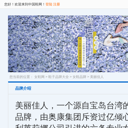
您好！欢迎来到中国鞋网！
登陆
注册
您当前的位置：
女鞋网
>
鞋子品牌大全
>
女鞋品牌
> 美丽佳人
品牌介绍
美丽佳人，一个源自宝岛台湾
品牌，由奥康集团斥资过亿倾