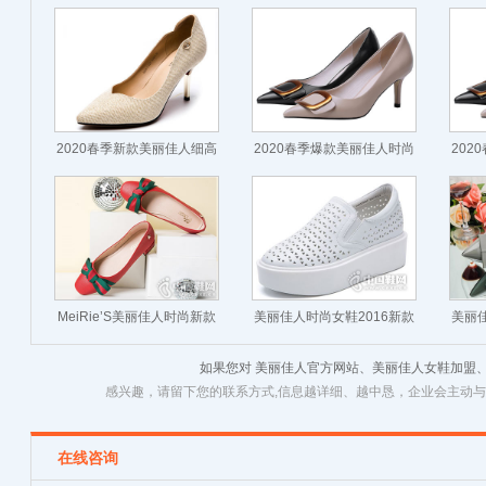
2022春季新款增高休闲鞋
2022年春季小香风厚底运动
202
休闲鞋
2020春季新款美丽佳人细高
2020春季爆款美丽佳人时尚
202
跟鞋-优美线条
金属扣高跟鞋
MeiRie’S美丽佳人时尚新款
美丽佳人时尚女鞋2016新款
美丽佳
女鞋
坡跟鞋
如果您对 美丽佳人官方网站、美丽佳人女鞋加盟
感兴趣，请留下您的联系方式,信息越详细、越中恳，企业会主动
在线咨询