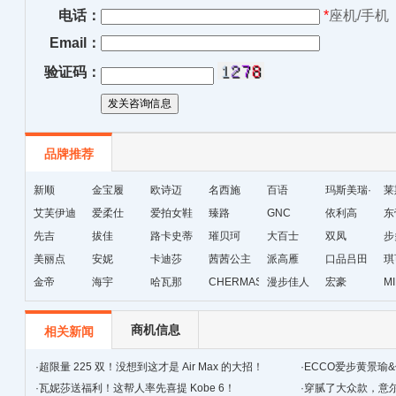
电话：
*
座机/手机
Email：
验证码：
品牌推荐
新顺
金宝履
欧诗迈
名西施
百语
玛斯美瑞·
莱
艾芙伊迪
爱柔仕
爱拍女鞋
臻路
GNC
琳
依利高
东
先吉
拔佳
路卡史蒂
璀贝珂
大百士
双凤
步
美丽点
安妮
芙
卡迪莎
茜茜公主
派高雁
口品吕田
琪
金帝
海宇
哈瓦那
CHERMAS&KAETH
漫步佳人
宏豪
M
级
商机信息
相关新闻
·
超限量 225 双！没想到这才是 Air Max 的大招！
·
ECCO爱步黄景瑜
·
瓦妮莎送福利！这帮人率先喜提 Kobe 6！
·
穿腻了大众款，‍‍