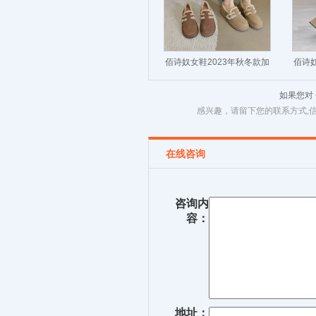
佰诗奴女鞋2023年秋冬款加
佰诗奴
绒厚底保暖毛毛鞋时尚小皮
靴漆
如果您对
鞋
感兴趣，请留下您的联系方式,
在线咨询
咨询内
容：
地址：