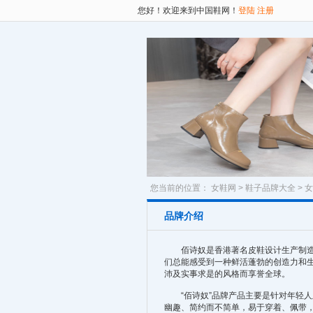
您好！欢迎来到中国鞋网！
登陆
注册
您当前的位置：
女鞋网
>
鞋子品牌大全
>
女
品牌介绍
佰诗奴是香港著名皮鞋设计生产制造商,
们总能感受到一种鲜活蓬勃的创造力和生
沛及实事求是的风格而享誉全球。
“佰诗奴”品牌产品主要是针对年轻人
幽趣、简约而不简单，易于穿着、佩带，