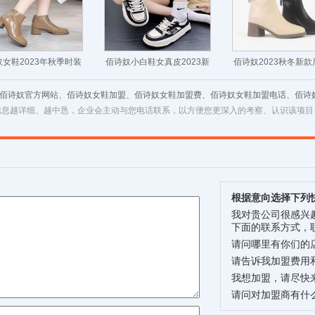
女鞋2023年秋季时装
佰诗奴小白鞋女真皮2023新
佰诗奴2023秋冬新
皮时尚高跟粗跟单皮靴
款秋休闲板鞋百搭厚底运动
女靴时尚显瘦短筒靴
 佰诗奴官方网站、佰诗奴女鞋加盟、佰诗奴女鞋加盟费、佰诗奴女鞋加盟电话、佰诗
子
鞋
适
信息越详细、越中恳，企业会主动与您电话联系，以方便您更深入的考察、认识该项目
根据意向选择下列
我对贵公司很感兴
下面的联系方式，
请问哪里有你们的
请告诉我加盟费用
我想加盟，请尽快
请问对加盟商有什