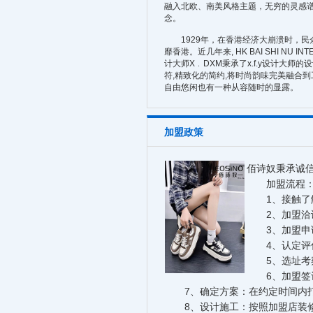
融入北欧、南美风格主题，无穷的灵感谱写
念。
1929年，在香港经济大崩溃时，民众
靡香港。近几年来, HK BAI SHI NU I
计大师X﹒DXM秉承了x.f.y设计大师
符,精致化的简约,将时尚韵味完美融合
自由悠闲也有一种从容随时的显露。
加盟政策
佰诗奴秉承诚
加盟流程
1、接触了解
2、加盟洽谈
3、加盟申请：
4、认定评估
5、选址考察
6、加盟签订
7、确定方案：在约定时间内打
8、设计施工：按照加盟店装修