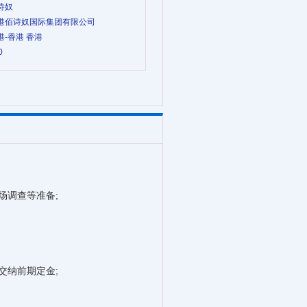
佰诗奴
 香港佰诗奴国际集团有限公司
香港-香港 香港
0
调查等准备;
纳前期定金;