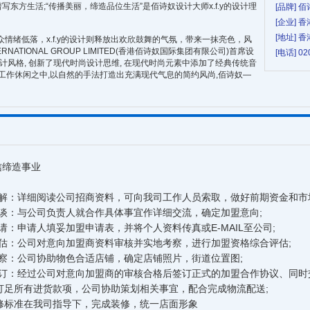
东方生活;“传播美丽，缔造品位生活”是佰诗奴设计大师x.f.y的设计理
[品牌] 
[企业]
[地址] 
情绪低落，x.f.y的设计则释放出欢欣鼓舞的气氛，带来一抹亮色，风
NTERNATIONAL GROUP LIMITED(香港佰诗奴国际集团有限公司)首席设
[电话] 02
的设计风格, 创新了现代时尚设计思维, 在现代时尚元素中添加了经典传统音
到工作休闲之中,以自然的手法打造出充满现代气息的简约风尚,佰诗奴—
信缔造事业
：
：详细阅读公司招商资料，可向我司工作人员索取，做好前期资金和市场
：与公司负责人就合作具体事宜作详细交流，确定加盟意向;
申请人填妥加盟申请表，并将个人资料传真或E-MAIL至公司;
：公司对意向加盟商资料审核并实地考察，进行加盟资格综合评估;
：公司协助物色合适店铺，确定店铺照片，街道位置图;
：经过公司对意向加盟商的审核合格后签订正式的加盟合作协议、同时交
足所有进货款项，公司协助策划相关事宜，配合完成物流配送;
标准在我司指导下，完成装修，统一店面形象