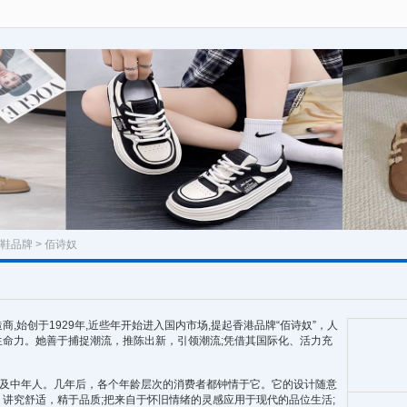
鞋品牌
> 佰诗奴
始创于1929年,近些年开始进入国内市场,提起香港品牌“佰诗奴”，人
命力。她善于捕捉潮流，推陈出新，引领潮流;凭借其国际化、活力充
及中年人。几年后，各个年龄层次的消费者都钟情于它。它的设计随意
讲究舒适，精于品质;把来自于怀旧情绪的灵感应用于现代的品位生活;