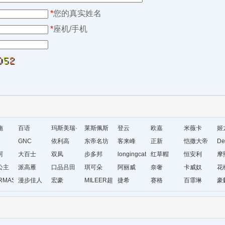
*
您的真实姓名
*
座机/手机
施
百语
玛斯美瑞·
莱斯佩斯
登云
欧嘉
米薇卡
姬
GNC
琳
依利高
东帝名坊
客来峰
正新
恺撒大帝
De
珂
大百士
双凤
步多邦
longingcat
红草帽
恒安利
摩
公主
派高雁
口品吕田
琪可朵
阿丽威
奈奢
卡威奴
花
RMAS&KAETH
漫步佳人
宏豪
MILEER超
捷希
赛格
百霏琳
豪
级店