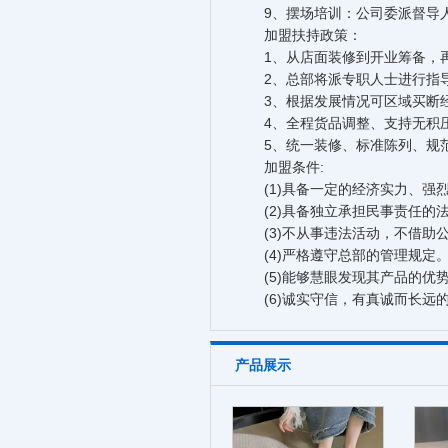
9、摆场培训：公司委派督导人
加盟扶持政策：
1、从店面装修到开业筹备，再
2、总部将派专职人士进行指导
3、根据发展情况可区域买断经
4、全程货品调整、支持无积
5、统一装修、标准陈列、规
加盟条件:
(1)具备一定的经济实力、强烈
(2)具备独立承担民事责任的
(3)不从事违法活动，不借助
(4)严格遵守总部的管理规定
(5)能够慧眼发现其产品的优
(6)诚实守信，有真诚而长远的
产品展示