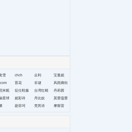
龙雪
chch
众利
宝曼妮
com
晋花
非谜
风雨廊街
熙米昵
征仕鞋服
台湾红蜻
丹莉茜
椒星球
妮彩诗
蜓
丹比奴
莫蕾蔻蕾
麟
葩菲珂
梵芮诗
摩斯雷