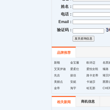
姓名：
电话：
Email：
验证码：
品牌推荐
新顺
金宝履
欧诗迈
名西
艾芙伊迪
爱柔仕
爱拍女鞋
臻路
先吉
拔佳
路卡史蒂
璀贝
美丽点
安妮
芙
卡迪莎
茜茜
金帝
海宇
哈瓦那
CHE
商机信息
相关新闻