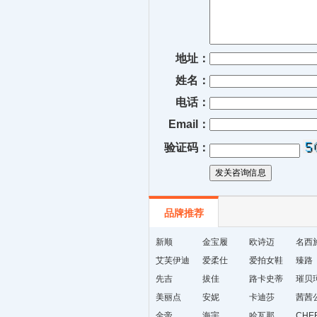
地址：
姓名：
电话：
Email：
验证码：
品牌推荐
新顺
金宝履
欧诗迈
名西
艾芙伊迪
爱柔仕
爱拍女鞋
臻路
先吉
拔佳
路卡史蒂
璀贝
美丽点
安妮
芙
卡迪莎
茜茜
金帝
海宇
哈瓦那
CHE