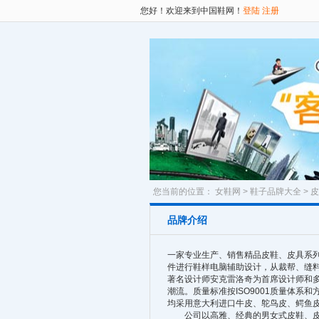
您好！欢迎来到中国鞋网！
登陆
注册
您当前的位置：
女鞋网
>
鞋子品牌大全
>
皮
品牌介绍
一家专业生产、销售精品皮鞋、皮具系
件进行鞋样电脑辅助设计，从裁帮、缝
著名设计师安克雷洛奇为首席设计师和
潮流。质量标准按ISO9001质量体
均采用意大利进口牛皮、鸵鸟皮、鳄鱼
公司以高雅、经典的男女式皮鞋、皮具