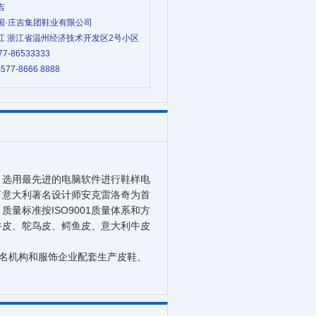
吉
 中国·庄吉集团鞋业有限公司
 浙江 浙江省温州经济技术开发区2号小区
77-86533333
-577-8666 8888
，选用最先进的电脑软件进行鞋样电
了意大利著名设计师安克雷洛奇为首
量标准按ISO9001质量体系和方
牛皮、鸵鸟皮、鳄鱼皮、意大利牛皮
名机构和服饰企业配套生产皮鞋、