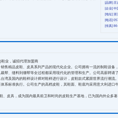
[品牌] 庄
[企业]
[地址]
[电话] 05
[传真] 86
gji)鞋业，诚招代理加盟商
、销售精品皮鞋、皮具系列产品的现代化企业。公司拥有一流的制鞋设备
从裁帮、缝料到绷帮等全过程都采用现代化的管理和生产。公司高薪聘请
台湾及国内的鞋样设计师对鞋样进行设计，皮鞋款式紧跟世界流行潮流。质
证体系标准执行。公司生产的高档皮鞋，其鞋面、鞋底均采用意大利进口
、皮具，成为国内最具前卫和时尚的皮鞋生产基地，已为国内外众多著