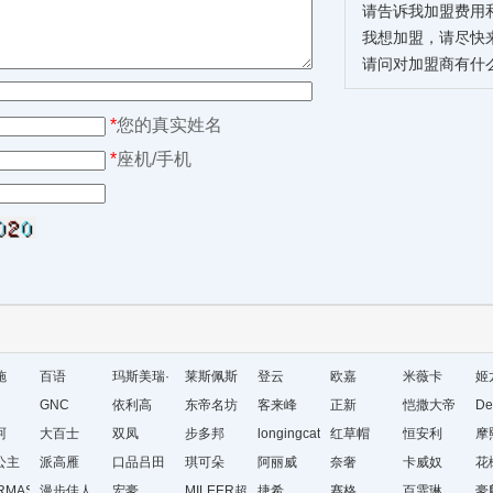
请告诉我加盟费用
我想加盟，请尽快
请问对加盟商有什
*
您的真实姓名
*
座机/手机
施
百语
玛斯美瑞·
莱斯佩斯
登云
欧嘉
米薇卡
姬
GNC
琳
依利高
东帝名坊
客来峰
正新
恺撒大帝
De
珂
大百士
双凤
步多邦
longingcat
红草帽
恒安利
摩
公主
派高雁
口品吕田
琪可朵
阿丽威
奈奢
卡威奴
花
RMAS&KAETH
漫步佳人
宏豪
MILEER超
捷希
赛格
百霏琳
豪