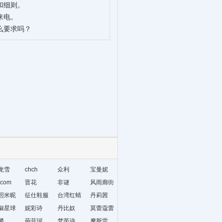
和细则。
来电。
么要求吗？
龙雪
chch
众利
宝曼妮
com
晋花
非谜
风雨廊街
熙米昵
征仕鞋服
台湾红蜻
丹莉茜
椒星球
妮彩诗
蜓
丹比奴
莫蕾蔻蕾
麟
葩菲珂
梵芮诗
摩斯雷