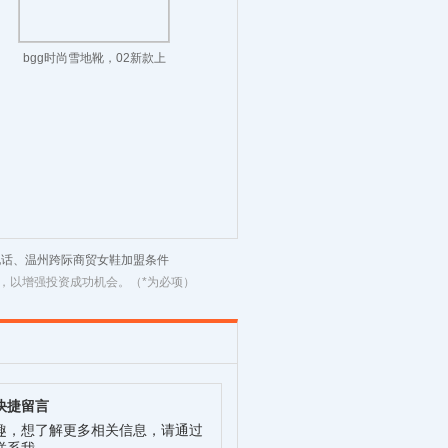
bgg时尚雪地靴，02新款上
市
电话、温州跨际商贸女鞋加盟条件
，以增强投资成功机会。（*为必项）
快捷留言
趣，想了解更多相关信息，请通过