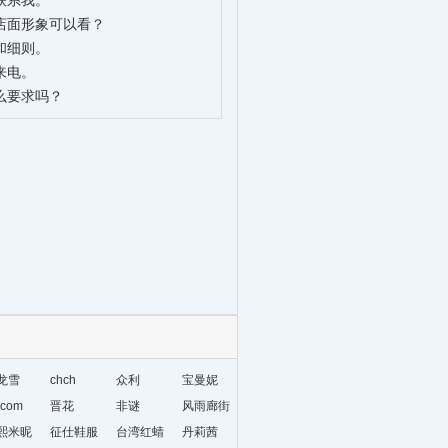
联系我。
店面形象可以看？
和细则。
来电。
么要求吗？
龙雪
chch
众利
宝曼妮
com
晋花
非谜
风雨廊街
熙米昵
征仕鞋服
台湾红蜻
丹莉茜