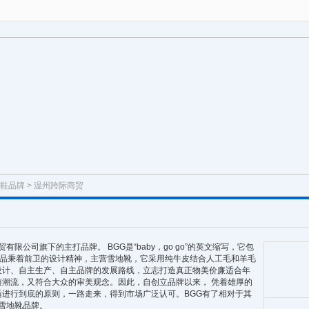
鞋品牌
> 温州跨际商贸
有限公司旗下的主打品牌。 BGG是“baby，go go”的英文缩写，它包
G产品秉着前卫的设计精神，主营雪地靴，它采用纯牛皮结合人工毛和羊毛
设计、自主生产、自主品牌的发展路线，立志打造真正物美价廉适合年
潮流，又符合大众的审美观念。因此，自创立品牌以来， 凭着雄厚的
进行到底的原则，一路走来，得到市场广泛认可。BGG有了相对于其
一雪地靴品牌。