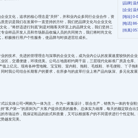
[品牌] 
[企业]
企业文化，追求的核心理念是“关怀”，并和业内众多同行企业合作，资
[地址] 
品质意识是我们在发展中一直坚持的方针，我们把品牌文化与企业文化
[电话] 86
业文化，“将舒适进行到底”则是对顾客关怀至上的品牌文化，我们坚持二
[传真] 05
过专业样品开发人员和市场新品收编人员的共同努力，我们将时尚文化
式，积极推行用户个性服务，使品牌与时俱进茁壮成长。
专业的技术、先进的管理理念与深厚的企业文化，成为业内公认的发展速度较快的企业
业区，交通便捷，环境优美。公司占地面积约两千亩，三层现代化标准厂房及仓库、可
年产值上亿元。现有各种雪地靴、宝宝鞋、室内鞋、拖鞋、毛线鞋、羊毛便鞋、丫子拖
。同时我公司结合长期客户的要求，在所参与的皮草行业上将产品向纵深、多元化发展
式以实体公司+网购为一体为主， 作为一家集设计，联合生产，销售为一体的专业
坚持“客户第一”的原则为广大客户提供优质的服务。总体实力雄厚，每天的额定联合出货
范的市场运作，既保证鞋品的款式和质量，又可以根据客户的不同需求进行个性定制。
优势越发完美。