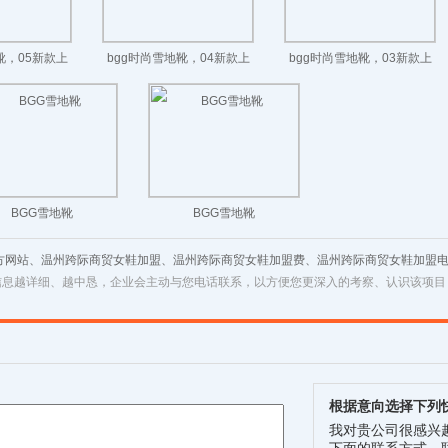
靴，05新款上
bgg时尚雪地靴，04新款上
bgg时尚雪地靴，03新款上
市
市
市
BGG雪地靴
BGG雪地靴
方网站、温州跨际商贸女鞋加盟、温州跨际商贸女鞋加盟费、温州跨际商贸女鞋加盟
信息越详细、越中恳，企业会主动与您电话联系，以方便您更深入的考察、认识该项目
根据意向选择下列
我对贵公司很感兴