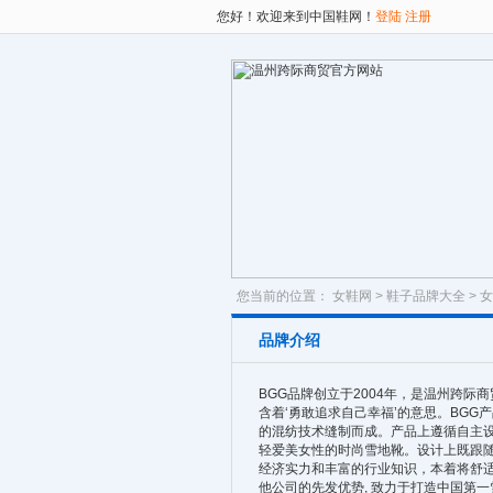
您好！欢迎来到中国鞋网！
登陆
注册
您当前的位置：
女鞋网
>
鞋子品牌大全
>
女
品牌介绍
BGG品牌创立于2004年，是温州跨际商贸
含着‘勇敢追求自己幸福’的意思。BG
的混纺技术缝制而成。产品上遵循自主
轻爱美女性的时尚雪地靴。设计上既跟随
经济实力和丰富的行业知识，本着将舒适
他公司的先发优势, 致力于打造中国第