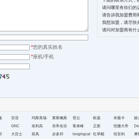
下面的联系方式，
请问哪里有你们的
请告诉我加盟费用
我想加盟，请尽快
请问对加盟商有什
*
您的真实姓名
*
座机/手机
施
百语
玛斯美瑞·
莱斯佩斯
登云
欧嘉
米薇卡
姬
GNC
琳
依利高
东帝名坊
客来峰
正新
恺撒大帝
De
珂
大百士
双凤
步多邦
longingcat
红草帽
恒安利
摩