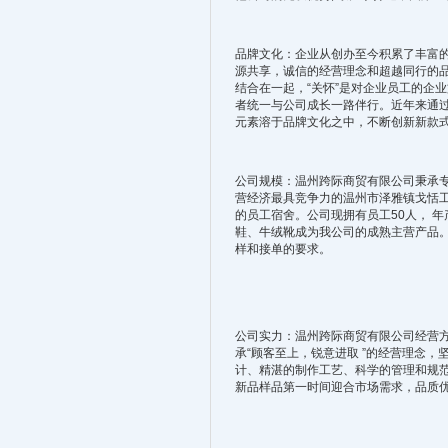
品牌文化：企业从创办至今积累了丰富的
源共享，诚信的经营理念和超越同行的
结合在一起，“关怀”是对企业员工的企
者统一与公司成长一路伴行。近年来通
元素溶于品牌文化之中，不断创新新款
公司规模：温州跨际商贸有限公司秉承
营经济最具竞争力的温州市泽雅镇戈恬工
的员工宿舍。公司现拥有员工50人， 
鞋、牛绒靴成为我公司的成熟主营产品
样和接单的要求。
公司实力：温州跨际商贸有限公司经营方
承“顾客至上，锐意进取 ”的经营理念，
计、精湛的制作工艺、科学的管理和规
新品样品第一时间迎合市场需求，品质