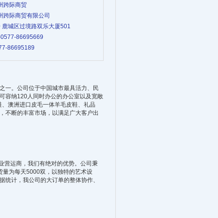
温州跨际商贸
 温州跨际商贸有限公司
0-0 鹿城区过境路双乐大厦501
-0577-86695669
77-86695189
之一。公司位于中国城市最具活力、民
容纳120人同时办公的办公室以及宽敞
鞋、澳洲进口皮毛一体羊毛皮鞋、礼品
，不断的丰富市场，以满足广大客户出
鞋业营运商，我们有绝对的优势。公司秉
量为每天5000双，以独特的艺术设
据统计，我公司的大订单的整体协作、