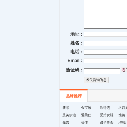
地址：
姓名：
电话：
Email：
验证码：
品牌推荐
新顺
金宝履
欧诗迈
名西
艾芙伊迪
爱柔仕
爱拍女鞋
臻路
先吉
拔佳
路卡史蒂
璀贝