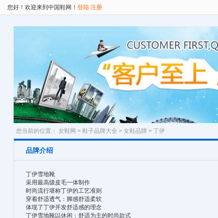
您好！欢迎来到中国鞋网！
登陆
注册
您当前的位置：
女鞋网
>
鞋子品牌大全
>
女鞋品牌
> 丁伊
品牌介绍
丁伊雪地靴
采用最高级皮毛一体制作
时尚流行堪称丁伊的工艺准则
穿着舒适透气：脚感舒适柔软
体现了丁伊开发舒适感的理念
丁伊雪地靴以休闲：舒适为主的时尚款式