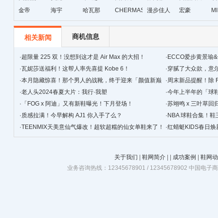
金帝
海宇
哈瓦那
CHERMAS&KAETH
漫步佳人
宏豪
M
级
商机信息
相关新闻
·
超限量 225 双！没想到这才是 Air Max 的大招！
·
ECCO爱步黄景瑜
·
瓦妮莎送福利！这帮人率先喜提 Kobe 6！
·
穿腻了大众款，‍‍
·
本月隐藏惊喜！那个男人的战靴，终于迎来「颜值新巅
·
周末新品提醒！除 F
峰」！
·
老人头2024春夏大片：我行·我塑
·
今年上半年的「球
·
「FOG x 阿迪」又有新鞋曝光！下月登场！
简单！
·
苏翊鸣 x 三叶草
·
质感拉满！今早解构 AJ1 你入手了么？
·
NBA 球鞋合集！鞋
·
TEENMIX天美意仙气爆改！超软超糯的仙女单鞋来了！
·
红蜻蜓KIDS春日
关于我们
|
鞋网简介
|
|
成功案例
|
鞋网动
业务咨询热线：12345678901 / 12345678902 中国电子商务