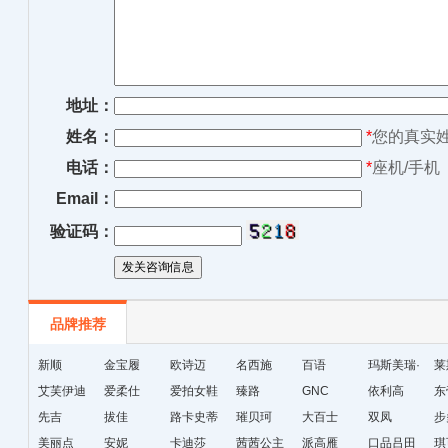
地址：
姓名：
*
您的真实
电话：
*
座机/手机
Email：
验证码：
品牌推荐
新顺
金宝履
欧诗迈
名西施
百语
玛斯美瑞·
莱
艾芙伊迪
爱柔仕
爱拍女鞋
臻路
GNC
琳
依利高
东
先吉
拔佳
路卡史蒂
璀贝珂
大百士
双凤
步
美丽点
安妮
芙
卡迪莎
茜茜公主
派高雁
口品吕田
琪