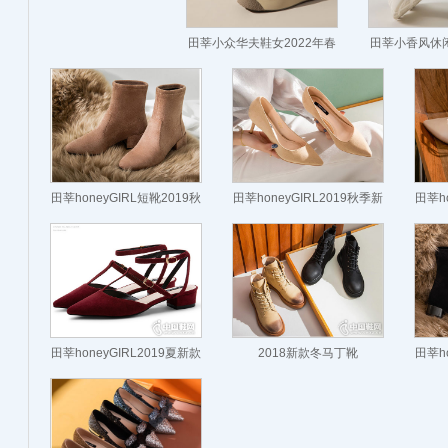
田莘小众华夫鞋女2022年春
田莘小香风休闲
季新款厚底增高运动老爹鞋
春季新款增
田莘honeyGIRL短靴2019秋
田莘honeyGIRL2019秋季新
田莘h
冬新款网红弹力袜靴
款浅口单鞋
田莘honeyGIRL2019夏新款
2018新款冬马丁靴
田莘h
绑带包头凉鞋
honeyGIRL靴子