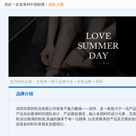
您好！欢迎来到中国鞋网！
登陆
注册
您当前的位置：
女鞋网
>
鞋子品牌大全
>
女鞋品牌
> 田莘
品牌介绍
深圳市西田鞋业有限公司座落于魅力鹏城——深圳，是一家致力于一流产
产品全由香港时尚团队设计，产品紧贴潮流，融入各国时尚设计元素，完美
鞋业以饱满的热情,真诚的服务于每一位顾客, 以优质唯美的产品及完善的
迎更多的时尚界朋友加盟我们。