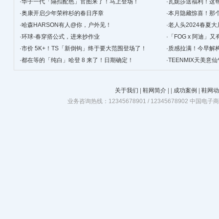
·
华子一代「隔扣配色」官图来了！马上登场！
·
瓦妮莎送福利！这帮人
·
奥康开启少年荣梓杉的春日序章
·
本月隐藏惊喜！那
·
哈森HARSON有人@你，户外见！
峰」！
·
老人头2024春夏大
·
环球-春穿搭公式，进来抄作业
·
「FOG x 阿迪
·
市价 5K+！TS「新倒钩」终于要大范围登场了！
·
质感拉满！今早解构 
·
都在等的「纯白」哈登 8 来了！日期确定！
·
TEENMIX天美
关于我们
|
鞋网简介
|
|
成功案例
|
鞋网动
业务咨询热线：12345678901 / 12345678902 中国电子商务