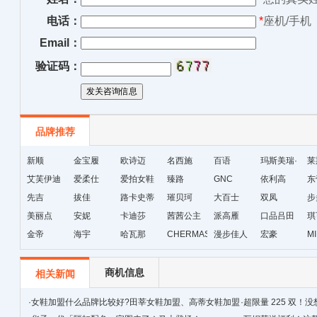
电话：
*
座机/手机
Email：
验证码：
品牌推荐
新顺
金宝履
欧诗迈
名西施
百语
玛斯美瑞·
莱
艾芙伊迪
爱柔仕
爱拍女鞋
臻路
GNC
琳
依利高
东
先吉
拔佳
路卡史蒂
璀贝珂
大百士
双凤
步
美丽点
安妮
芙
卡迪莎
茜茜公主
派高雁
口品吕田
琪
金帝
海宇
哈瓦那
CHERMAS&KAETH
漫步佳人
宏豪
M
级
商机信息
相关新闻
·
女鞋加盟什么品牌比较好?田莘女鞋加盟、高蒂女鞋加盟
·
超限量 225 双！没