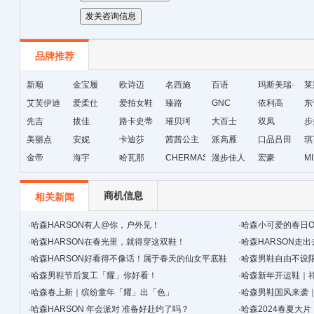
品牌推荐
新顺
金宝履
欧诗迈
名西施
百语
玛斯美瑞·
莱
艾芙伊迪
爱柔仕
爱拍女鞋
臻路
GNC
琳
依利高
东
先吉
拔佳
路卡史蒂
璀贝珂
大百士
双凤
步
美丽点
安妮
芙
卡迪莎
茜茜公主
派高雁
口品吕田
琪
金帝
海宇
哈瓦那
CHERMAS&KAETH
漫步佳人
宏豪
M
级
商机信息
相关新闻
·
哈森HARSON有人@你，户外见！
·
哈森小可爱的春日O
·
哈森HARSON在春光里，就得穿这双鞋！
·
哈森HARSON走出
·
哈森HARSON好看得不像话！属于春天的仙女平底鞋
·
哈森男鞋自由不设
·
哈森男鞋节后复工「耀」你好看！
·
哈森新年开运鞋｜
·
哈森春上新｜缤纷童年「耀」出「色」
·
哈森男鞋国风来袭
·
哈森HARSON 年会派对 准备好赴约了吗？
·
哈森2024春夏大