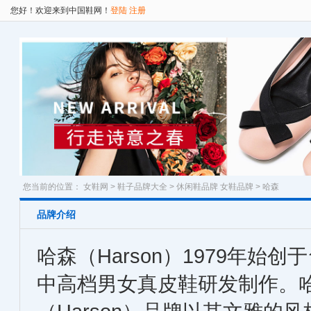
您好！欢迎来到中国鞋网！
登陆
注册
您当前的位置：
女鞋网
>
鞋子品牌大全
>
休闲鞋品牌
女鞋品牌
> 哈森
品牌介绍
哈森（Harson）1979年始
中高档男女真皮鞋研发制作。