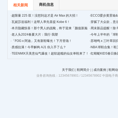
商机信息
相关新闻
·
超限量 225 双！没想到这才是 Air Max 的大招！
·
ECCO爱步黄景瑜
·
瓦妮莎送福利！这帮人率先喜提 Kobe 6！
·
穿腻了大众款，‍‍
·
本月隐藏惊喜！那个男人的战靴，终于迎来「颜值新巅
·
周末新品提醒！除 F
峰」！
·
老人头2024春夏大片：我行·我塑
·
今年上半年的「球
·
「FOG x 阿迪」又有新鞋曝光！下月登场！
简单！
·
苏翊鸣 x 三叶草
·
质感拉满！今早解构 AJ1 你入手了么？
·
NBA 球鞋合集！鞋
·
TEENMIX天美意仙气爆改！超软超糯的仙女单鞋来了！
·
红蜻蜓KIDS春日
关于我们
|
鞋网简介
|
|
成功案例
|
鞋网动
业务咨询热线：12345678901 / 12345678902 中国电子商务