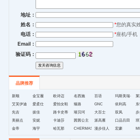
地址：
姓名：
*
您的真实
电话：
*
座机/手机
Email：
验证码：
品牌推荐
新顺
金宝履
欧诗迈
名西施
百语
玛斯美瑞·
莱
艾芙伊迪
爱柔仕
爱拍女鞋
臻路
GNC
琳
依利高
东
先吉
拔佳
路卡史蒂
璀贝珂
大百士
双凤
步
美丽点
安妮
芙
卡迪莎
茜茜公主
派高雁
口品吕田
琪
金帝
海宇
哈瓦那
CHERMAS&KAETH
漫步佳人
宏豪
M
级