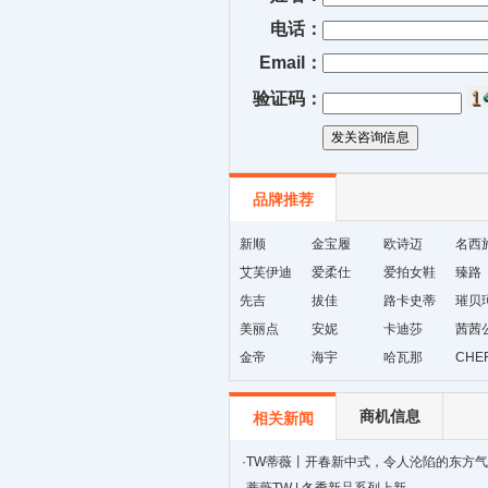
电话：
Email：
验证码：
品牌推荐
新顺
金宝履
欧诗迈
名西
艾芙伊迪
爱柔仕
爱拍女鞋
臻路
先吉
拔佳
路卡史蒂
璀贝
美丽点
安妮
芙
卡迪莎
茜茜
金帝
海宇
哈瓦那
CHE
商机信息
相关新闻
·
TW蒂薇丨开春新中式，令人沦陷的东方