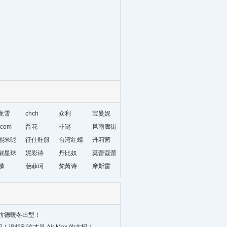
龙雪
chch
众利
宝曼妮
com
晋花
非谜
风雨廊街
熙米昵
征仕鞋服
台湾红蜻
丹莉茜
椒星球
妮彩诗
蜓
丹比奴
莫蕾蔻蕾
麟
葩菲珂
梵芮诗
摩斯雷
拉德暖冬出型！