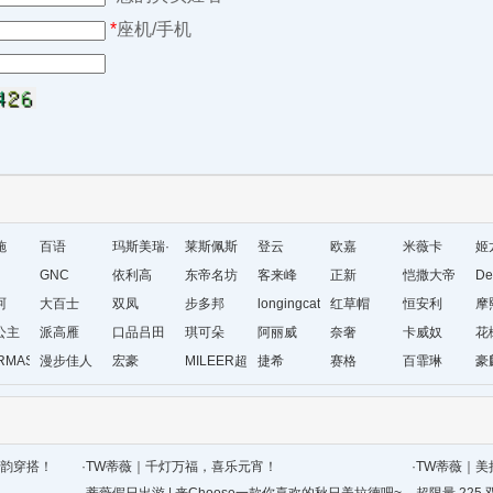
*
座机/手机
施
百语
玛斯美瑞·
莱斯佩斯
登云
欧嘉
米薇卡
姬
GNC
琳
依利高
东帝名坊
客来峰
正新
恺撒大帝
De
珂
大百士
双凤
步多邦
longingcat
红草帽
恒安利
摩
公主
派高雁
口品吕田
琪可朵
阿丽威
奈奢
卡威奴
花
RMAS&KAETH
漫步佳人
宏豪
MILEER超
捷希
赛格
百霏琳
豪
级店
气韵穿搭！
·
TW蒂薇｜千灯万福，喜乐元宵！
·
TW蒂薇｜美