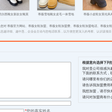
切尔西靴女新款女靴英
蒂薇雪地靴女皮毛一体雪地
蒂薇小皮鞋女英伦风
厚底短靴加绒芒果头靴
棉短款加绒短靴冬季新款加
款秋冬季厚底乐福鞋
果您对 蒂薇官方网站、蒂薇女鞋加盟、蒂薇女鞋加盟费、蒂薇女鞋加盟电话、蒂薇女
子
厚保暖棉鞋
鞋子
信息越详细、越中恳，企业会主动与您电话联系，以方便您更深入的考察、认识该项目
根据意向选择下列
我对贵公司很感兴
下面的联系方式，
请问哪里有你们的
请告诉我加盟费用
我想加盟，请尽快
请问对加盟商有什
*
您的真实姓名