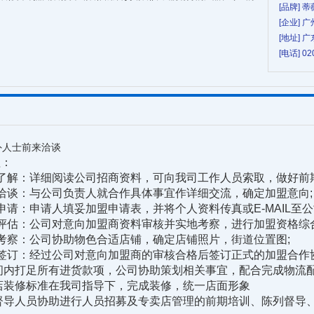
[品牌] 蒂
[企业]
[地址] 
[电话] 02
外人士前来洽谈
：
解：详细阅读公司招商资料，可向我司工作人员索取，做好前期
谈：与公司负责人就合作具体事宜作详细交流，确定加盟意向;
：申请人填妥加盟申请表，并将个人资料传真或E-MAIL至公
估：公司对意向加盟商资料审核并实地考察，进行加盟资格综合
察：公司协助物色合适店铺，确定店铺照片，街道位置图;
订：经过公司对意向加盟商的审核合格后签订正式的加盟合作协
内打足所有进货款项，公司协助策划相关事宜，配合完成物流配
装修标准在我司指导下，完成装修，统一店面形象
人员协助进行人员招募及专卖店管理的前期培训、陈列督导、