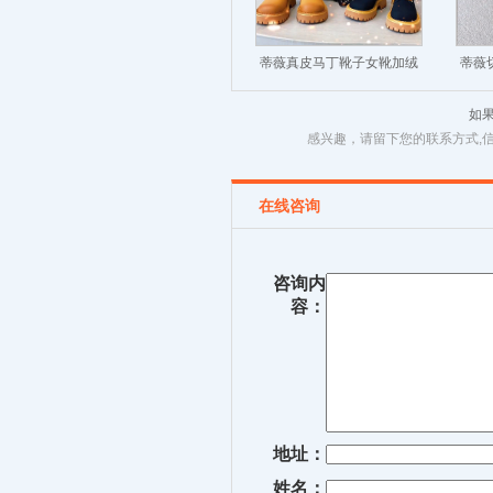
蒂薇真皮马丁靴子女靴加绒
蒂薇
英伦风厚底增高短靴
伦风
如
感兴趣，请留下您的联系方式,
在线咨询
咨询内
容：
地址：
姓名：