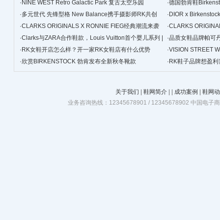
·
NINE WEST Retro Galactic Park 复古太空乐园
设计
·
德国勃肯鞋Birken
·
多元世代 先锋型格 New Balance携手摄影师RK共创
亿美元
·
DIOR x Birken
1906R系列鞋款多元形象特辑
·
CLARKS ORIGINALS X RONNIE FIEG经典潮流来袭
·
CLARKS ORIG
8th Street联名系列国内首次发售
·
Clarks与ZARA合作鞋款，Louis Vuitton首个婴儿系列 |
·
品质女鞋品牌帕可丹
是日美好事物
·
RK女鞋开店怎么样？开一家RK女鞋店有什么优势
观！
·
VISION STREET
·
欣赏BIRKENSTOCK 勃肯发布全新秋冬靴款
式发售！
·
RK鞋子品牌想盈
关于我们
|
鞋网简介
|
|
成功案例
|
鞋网动
业务咨询热线：12345678901 / 12345678902 中国电子商务