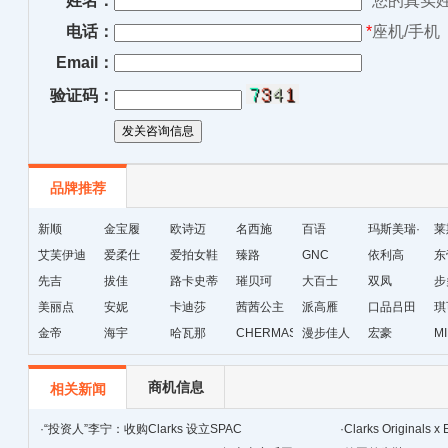
姓名：
*
您的真实
电话：
*
座机/手机
Email：
验证码：
品牌推荐
新顺
金宝履
欧诗迈
名西施
百语
玛斯美瑞·
莱
艾芙伊迪
爱柔仕
爱拍女鞋
臻路
GNC
琳
依利高
东
先吉
拔佳
路卡史蒂
璀贝珂
大百士
双凤
步
美丽点
安妮
芙
卡迪莎
茜茜公主
派高雁
口品吕田
琪
金帝
海宇
哈瓦那
CHERMAS&KAETH
漫步佳人
宏豪
M
级
商机信息
相关新闻
·
“投资人”李宁：收购Clarks 设立SPAC
·
Clarks Original