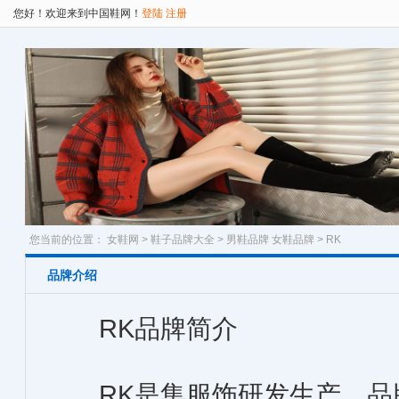
您好！欢迎来到中国鞋网！
登陆
注册
您当前的位置：
女鞋网
>
鞋子品牌大全
>
男鞋品牌
女鞋品牌
> RK
品牌介绍
RK品牌简介
RK是集服饰研发生产、品