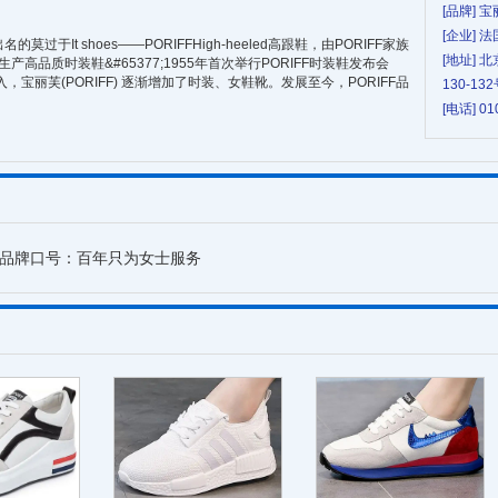
[品牌] 
[企业]
莫过于It shoes——PORIFFHigh-heeled高跟鞋，由PORIFF家族
[地址]
产高品质时装鞋&#65377;1955年首次举行PORIFF时装鞋发布会
ld的加入，宝丽芙(PORIFF) 逐渐增加了时装、女鞋靴。发展至今，PORIFF品
130-1
。
[电话] 01
FF品牌口号：百年只为女士服务