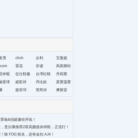
龙雪
chch
众利
宝曼妮
com
晋花
非谜
风雨廊街
熙米昵
征仕鞋服
台湾红蜻
丹莉茜
椒星球
妮彩诗
蜓
丹比奴
莫蕾蔻蕾
麟
葩菲珂
梵芮诗
摩斯雷
黄景瑜&倪妮邀你开练！
，‍‍意尔康推荐2双高颜值休闲鞋，正流行！
除 FOG 联名，还有金扣 AJ4！