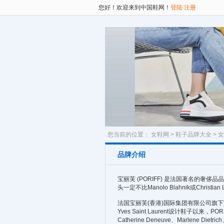
您好！欢迎来到中国鞋网！
登陆
注册
您当前的位置：
女鞋网
>
鞋子品牌大全
>
女
品牌介绍
宝丽芙 (PORIFF) 是法国著名的
头一定不比Manolo Blahnik或Christia
法国宝丽芙(香港)国际集团有限公司旗下宝
Yves Saint Laurent设计鞋子以
Catherine Deneuve、Marle