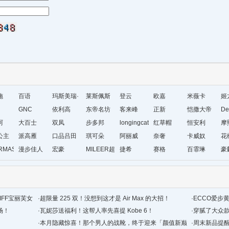
施
百语
玛斯美瑞·
莱斯佩斯
登云
欧嘉
米薇卡
姬
GNC
琳
依利高
东帝名坊
客来峰
正新
恺撒大帝
De
珂
大百士
双凤
步多邦
longingcat
红草帽
恒安利
摩
公主
派高雁
口品吕田
琪可朵
阿丽威
奈奢
卡威奴
花
RMAS&KAETH
漫步佳人
宏豪
MILEER超
捷希
赛格
百霏琳
豪
级店
IFF宝丽芙女
·
超限量 225 双！没想到这才是 Air Max 的大招！
·
ECCO爱步
场！
·
瓦妮莎送福利！这帮人率先喜提 Kobe 6！
·
穿腻了大众款
·
本月隐藏惊喜！那个男人的战靴，终于迎来「颜值新巅
·
周末新品提醒！