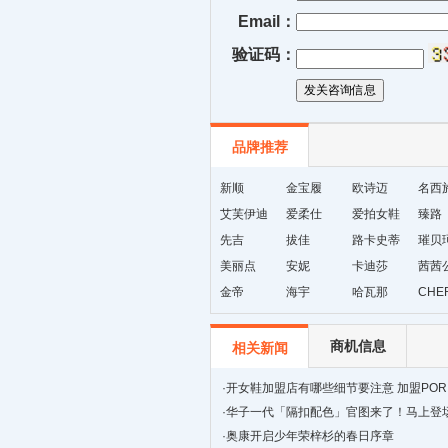
Email：
验证码：
品牌推荐
新顺
金宝履
欧诗迈
名西
艾芙伊迪
爱柔仕
爱拍女鞋
臻路
先吉
拔佳
路卡史蒂
璀贝
美丽点
安妮
芙
卡迪莎
茜茜
金帝
海宇
哈瓦那
CHE
商机信息
相关新闻
·
开女鞋加盟店有哪些细节要注意 加盟POR
鞋有哪些优势
·
华子一代「隔扣配色」官图来了！马上登
·
奥康开启少年荣梓杉的春日序章