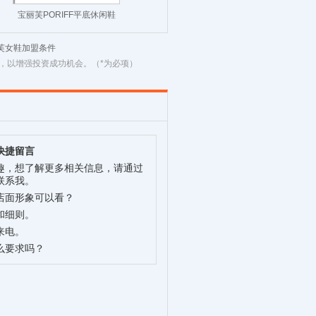
宝丽芙PORIFF平底休闲鞋
芙女鞋加盟条件
，以增强投资成功机会。（*为必项）
快捷留言
趣，想了解更多相关信息，请通过
联系我。
店面形象可以看？
和细则。
来电。
么要求吗？