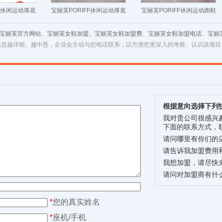
FF休闲运动厚底
宝丽芙PORIFF休闲运动厚底
宝丽芙PORIFF休闲运动跑鞋
鞋
单鞋
 宝丽芙官方网站、宝丽芙女鞋加盟、宝丽芙女鞋加盟费、宝丽芙女鞋加盟电话、宝丽
信息越详细、越中恳，企业会主动与您电话联系，以方便您更深入的考察、认识该项目
根据意向选择下列
我对贵公司很感兴
下面的联系方式，
请问哪里有你们的
请告诉我加盟费用
我想加盟，请尽快
请问对加盟商有什
*
您的真实姓名
*
座机/手机