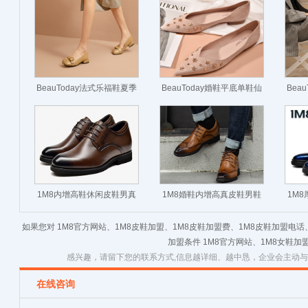
BeauToday法式乐福鞋夏季
BeauToday婚鞋平底单鞋仙
Bea
女鞋平底真皮单鞋英伦风复
女鞋温柔春秋新款法式尖头
方头
古小皮鞋软底
浅口低跟女鞋
1M8内增高鞋休闲皮鞋男真
1M8婚鞋内增高真皮鞋男鞋
1M
皮商务正装德比鞋圆头增高
休闲鞋英伦风商务正装8cm
高韩
如果您对 1M8官方网站、1M8皮鞋加盟、1M8皮鞋加盟费、1M8皮鞋加盟电话
鞋面试鞋春季
结婚新郎鞋春夏
加盟条件 1M8官方网站、1M8女鞋加
感兴趣，请留下您的联系方式,信息越详细、越中恳，企业会主动
在线咨询