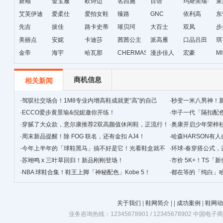
新顺
金宝履
欧诗迈
名西施
百语
玛斯美瑞·
莱
艾芙伊迪
爱柔仕
爱拍女鞋
臻路
GNC
琳
依利高
东
先吉
拔佳
路卡史蒂
璀贝珂
大百士
双凤
步
美丽点
安妮
芙
卡迪莎
茜茜公主
派高雁
口品吕田
琪
金帝
海宇
哈瓦那
CHERMAS&KAETH
漫步佳人
宏豪
M
级
商机信息
相关新闻
·
驾驭社交场合！1M8专业内增高鞋成就更“高”的自己
·
秒变一米八男神！新
·
ECCO爱步黄景瑜&倪妮邀你开练！
·
华子一代「隔扣配
·
穿腻了大众款，‍‍意尔康推荐2双高颜值休闲鞋，正流行！
·
奥康开启少年荣梓
·
周末新品提醒！除 FOG 联名，还有金扣 AJ4！
·
哈森HARSON有
·
今年上半年的「球鞋黑马」搞不好是它！光看鞋盒就不
·
环球-春穿搭公式，
简单！
·
苏翊鸣 x 三叶草回归！新品刚刚登场！
·
市价 5K+！TS
·
NBA 球鞋合集！鞋王上脚「神秘配色」Kobe 5！
·
都在等的「纯白」哈
关于我们
|
鞋网简介
|
|
成功案例
|
鞋网动
业务咨询热线：12345678901 / 12345678902 中国电子商务