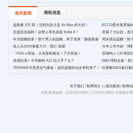
级
商机信息
相关新闻
·
超限量 225 双！没想到这才是 Air Max 的大招！
·
ECCO爱步黄景瑜
·
瓦妮莎送福利！这帮人率先喜提 Kobe 6！
·
穿腻了大众款，‍‍
·
本月隐藏惊喜！那个男人的战靴，终于迎来「颜值新巅
·
周末新品提醒！除 F
峰」！
·
老人头2024春夏大片：我行·我塑
·
今年上半年的「球
·
「FOG x 阿迪」又有新鞋曝光！下月登场！
简单！
·
苏翊鸣 x 三叶草
·
质感拉满！今早解构 AJ1 你入手了么？
·
NBA 球鞋合集！鞋
·
TEENMIX天美意仙气爆改！超软超糯的仙女单鞋来了！
·
红蜻蜓KIDS春日
关于我们
|
鞋网简介
|
|
成功案例
|
鞋网动
业务咨询热线：12345678901 / 12345678902 中国电子商务