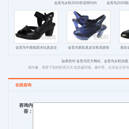
金贵鸟女鞋2020舒适简约内
金贵鸟2020
增高圆头真皮休闲鞋
纱镂空女
金贵鸟中跟粗跟水钻真皮女
金贵鸟新款真皮女鞋高跟鱼
新款
鞋凉鞋
嘴镂空网纱女凉鞋
如果您对 金贵鸟官方网站、金贵鸟女鞋加
感兴趣，请留下您的联系方式,信息越详细、越中恳，企业会主动
在线咨询
咨询内
容：