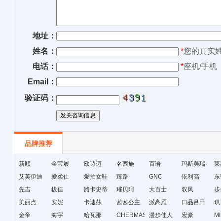
地址：
姓名：
*
您的真实
电话：
*
座机/手机
Email：
验证码：
品牌推荐
新顺
金宝履
欧诗迈
名西施
百语
玛斯美瑞·
莱
艾芙伊迪
爱柔仕
爱拍女鞋
臻路
GNC
琳
依利高
东
先吉
拔佳
路卡史蒂
璀贝珂
大百士
双凤
步
美丽点
安妮
芙
卡迪莎
茜茜公主
派高雁
口品吕田
琪
金帝
海宇
哈瓦那
CHERMAS&KAETH
漫步佳人
宏豪
M