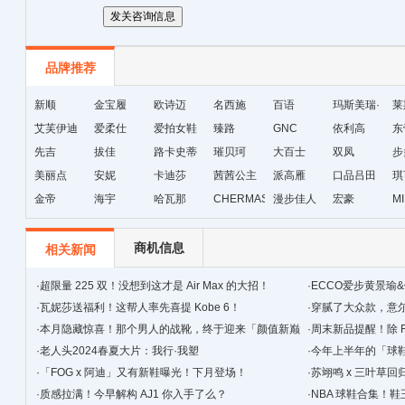
品牌推荐
新顺
金宝履
欧诗迈
名西施
百语
玛斯美瑞·
莱
艾芙伊迪
爱柔仕
爱拍女鞋
臻路
GNC
琳
依利高
东
先吉
拔佳
路卡史蒂
璀贝珂
大百士
双凤
步
美丽点
安妮
芙
卡迪莎
茜茜公主
派高雁
口品吕田
琪
金帝
海宇
哈瓦那
CHERMAS&KAETH
漫步佳人
宏豪
M
级
商机信息
相关新闻
·
超限量 225 双！没想到这才是 Air Max 的大招！
·
ECCO爱步黄景瑜
·
瓦妮莎送福利！这帮人率先喜提 Kobe 6！
·
穿腻了大众款，‍‍
·
本月隐藏惊喜！那个男人的战靴，终于迎来「颜值新巅
·
周末新品提醒！除 F
峰」！
·
老人头2024春夏大片：我行·我塑
·
今年上半年的「球
·
「FOG x 阿迪」又有新鞋曝光！下月登场！
简单！
·
苏翊鸣 x 三叶草
·
质感拉满！今早解构 AJ1 你入手了么？
·
NBA 球鞋合集！鞋