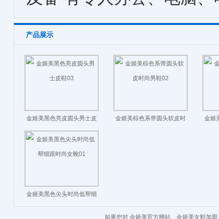
产品展示
金姬美黑色亮皮圆头男士皮
金姬美棕色系带圆头软皮时
金姬
鞋03
尚男鞋02
金姬美黑色尖头时尚低帮细
跟时尚女靴01
如果您对 金姬美官方网站、金姬美女鞋加