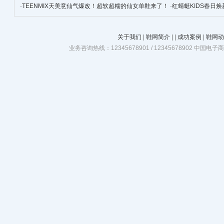
·
TEENMIX天美意仙气爆改！超软超糯的仙女单鞋来了！
·
红蜻蜓KIDS春日
关于我们
|
鞋网简介
|
|
成功案例
|
鞋网动
业务咨询热线：12345678901 / 12345678902 中国电子商务