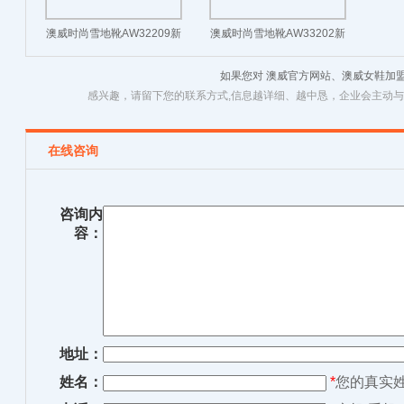
澳威时尚雪地靴AW32209新
澳威时尚雪地靴AW33202新
款上市
款上市
如果您对 澳威官方网站、澳威女鞋加
感兴趣，请留下您的联系方式,信息越详细、越中恳，企业会主动
在线咨询
咨询内
容：
地址：
姓名：
*
您的真实