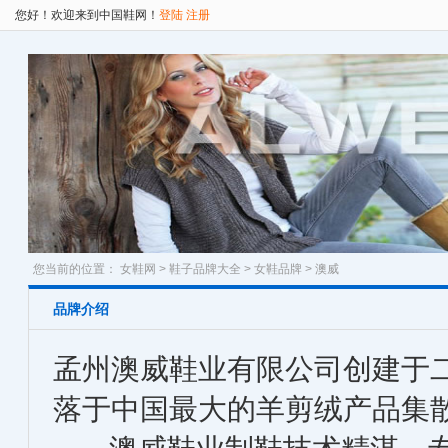
您好！欢迎来到中国鞋网！
登陆
注册
您当前的位置：
女鞋网
>
鞋子品牌大全
>
女鞋品牌
> 澳威
品牌介绍
孟州澳威鞋业有限公司创建于
落于中国最大的羊剪绒产品集散