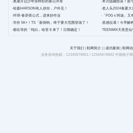
·
奥康开启少年荣梓杉的春日序章
·
本月隐藏惊喜！那
·
哈森HARSON有人@你，户外见！
峰」！
·
老人头2024春夏大
·
环球-春穿搭公式，进来抄作业
·
「FOG x 阿迪
·
市价 5K+！TS「新倒钩」终于要大范围登场了！
·
质感拉满！今早解构 
·
都在等的「纯白」哈登 8 来了！日期确定！
·
TEENMIX天美
关于我们
|
鞋网简介
|
|
成功案例
|
鞋网动
业务咨询热线：12345678901 / 12345678902 中国电子商务