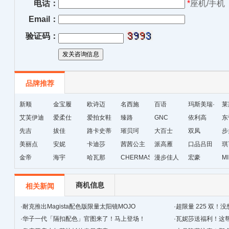
电话：
*
座机/手机
Email：
验证码：
品牌推荐
新顺
金宝履
欧诗迈
名西施
百语
玛斯美瑞·
莱
艾芙伊迪
爱柔仕
爱拍女鞋
臻路
GNC
琳
依利高
东
先吉
拔佳
路卡史蒂
璀贝珂
大百士
双凤
步
美丽点
安妮
芙
卡迪莎
茜茜公主
派高雁
口品吕田
琪
金帝
海宇
哈瓦那
CHERMAS&KAETH
漫步佳人
宏豪
M
级
商机信息
相关新闻
·
耐克推出Magista配色版限量太阳镜MOJO
·
超限量 225 双！没
·
华子一代「隔扣配色」官图来了！马上登场！
·
瓦妮莎送福利！这帮人