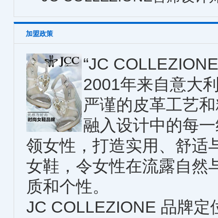
加盟政策
“JC COLLEZ
2001年来自意大利米
严谨的皮革工艺和
融入设计中的每一
领女性，打造实用、舒适
女鞋，令女性在流露自然
质和个性。
JC COLLEZIONE 品牌定