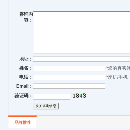
咨询内
容：
地址：
姓名：
*
您的真实
电话：
*
座机/手机
Email：
验证码：
品牌推荐