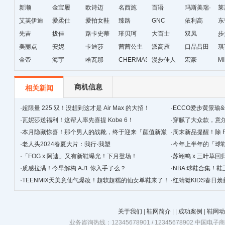
新顺
金宝履
欧诗迈
名西施
百语
玛斯美瑞·
莱
艾芙伊迪
爱柔仕
爱拍女鞋
臻路
GNC
琳
依利高
东
先吉
拔佳
路卡史蒂
璀贝珂
大百士
双凤
步
美丽点
安妮
芙
卡迪莎
茜茜公主
派高雁
口品吕田
琪
金帝
海宇
哈瓦那
CHERMAS&KAETH
漫步佳人
宏豪
M
级
商机信息
相关新闻
·
超限量 225 双！没想到这才是 Air Max 的大招！
·
ECCO爱步黄景瑜
·
瓦妮莎送福利！这帮人率先喜提 Kobe 6！
·
穿腻了大众款，‍‍
·
本月隐藏惊喜！那个男人的战靴，终于迎来「颜值新巅
·
周末新品提醒！除 F
峰」！
·
老人头2024春夏大片：我行·我塑
·
今年上半年的「球
·
「FOG x 阿迪」又有新鞋曝光！下月登场！
简单！
·
苏翊鸣 x 三叶草
·
质感拉满！今早解构 AJ1 你入手了么？
·
NBA 球鞋合集！鞋
·
TEENMIX天美意仙气爆改！超软超糯的仙女单鞋来了！
·
红蜻蜓KIDS春日
关于我们
|
鞋网简介
|
|
成功案例
|
鞋网动
业务咨询热线：12345678901 / 12345678902 中国电子商务