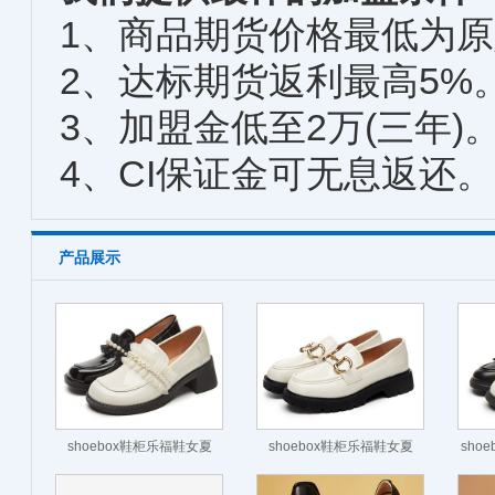
1、商品期货价格最低为原始
2、达标期货返利最高5%
3、加盟金低至2万(三年)
4、CI保证金可无息返还。
产品展示
shoebox鞋柜乐福鞋女夏
shoebox鞋柜乐福鞋女夏
sho
2022新款珍珠浅口单鞋
2022年新款英伦厚底小皮鞋
新