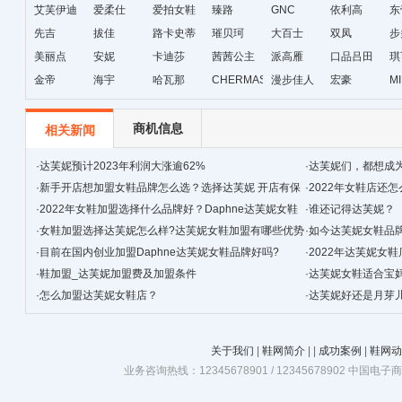
艾芙伊迪
爱柔仕
爱拍女鞋
臻路
GNC
琳
依利高
东
先吉
拔佳
路卡史蒂
璀贝珂
大百士
双凤
步
美丽点
安妮
芙
卡迪莎
茜茜公主
派高雁
口品吕田
琪
金帝
海宇
哈瓦那
CHERMAS&KAETH
漫步佳人
宏豪
M
级
商机信息
相关新闻
·
达芙妮预计2023年利润大涨逾62%
·
达芙妮们，都想成
·
新手开店想加盟女鞋品牌怎么选？选择达芙妮 开店有保
·
2022年女鞋店还
障
·
2022年女鞋加盟选择什么品牌好？Daphne达芙妮女鞋
·
谁还记得达芙妮？
带你走向财富
·
女鞋加盟选择达芙妮怎么样?达芙妮女鞋加盟有哪些优势
·
如今达芙妮女鞋品
值得选择
·
目前在国内创业加盟Daphne达芙妮女鞋品牌好吗?
·
2022年达芙妮女
·
鞋加盟_达芙妮加盟费及加盟条件
·
达芙妮女鞋适合宝
·
怎么加盟达芙妮女鞋店？
·
达芙妮好还是月芽
关于我们
|
鞋网简介
|
|
成功案例
|
鞋网动
业务咨询热线：12345678901 / 12345678902 中国电子商务