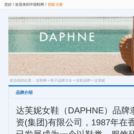
您好！欢迎来到中国鞋网！
登陆
注册
您当前的位置：
女鞋网
>
鞋子品牌大全
>
女鞋品牌
> 达芙妮
品牌介绍
达芙妮女鞋（DAPHNE）品
资(集团)有限公司，1987年