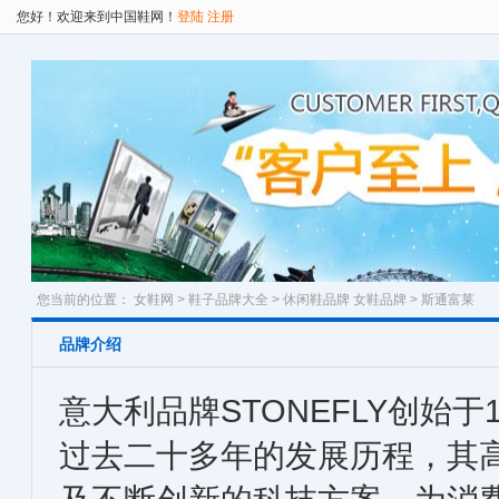
您好！欢迎来到中国鞋网！
登陆
注册
您当前的位置：
女鞋网
>
鞋子品牌大全
>
休闲鞋品牌
女鞋品牌
> 斯通富莱
品牌介绍
意大利品牌STONEFLY创始于
过去二十多年的发展历程，其