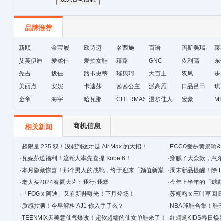
品牌推荐
新顺
金宝履
欧诗迈
名西施
百语
玛斯美瑞·
莱
艾芙伊迪
爱柔仕
爱拍女鞋
臻路
GNC
琳
依利高
东
先吉
拔佳
路卡史蒂
璀贝珂
大百士
双凤
步
美丽点
安妮
芙
卡迪莎
茜茜公主
派高雁
口品吕田
琪
金帝
海宇
哈瓦那
CHERMAS&KAETH
漫步佳人
宏豪
M
级
商机信息
相关新闻
·
超限量 225 双！没想到这才是 Air Max 的大招！
·
ECCO爱步黄景瑜
·
瓦妮莎送福利！这帮人率先喜提 Kobe 6！
·
穿腻了大众款，‍‍
·
本月隐藏惊喜！那个男人的战靴，终于迎来「颜值新巅
·
周末新品提醒！除 F
峰」！
·
老人头2024春夏大片：我行·我塑
·
今年上半年的「球
·
「FOG x 阿迪」又有新鞋曝光！下月登场！
简单！
·
苏翊鸣 x 三叶草
·
质感拉满！今早解构 AJ1 你入手了么？
·
NBA 球鞋合集！鞋
·
TEENMIX天美意仙气爆改！超软超糯的仙女单鞋来了！
·
红蜻蜓KIDS春日