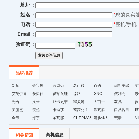
地址：
姓名：
*
您的真实
电话：
*
座机/手机
Email：
验证码：
品牌推荐
新顺
金宝履
欧诗迈
名西施
百语
玛斯美瑞·
莱
艾芙伊迪
爱柔仕
爱拍女鞋
臻路
GNC
琳
依利高
东
先吉
拔佳
路卡史蒂
璀贝珂
大百士
双凤
步
美丽点
安妮
芙
卡迪莎
茜茜公主
派高雁
口品吕田
琪
金帝
海宇
哈瓦那
CHERMAS&KAETH
漫步佳人
宏豪
M
级
商机信息
相关新闻