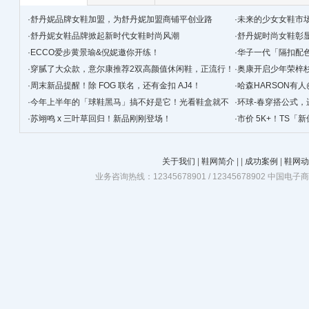
·
舒丹妮品牌女鞋加盟，为舒丹妮加盟商铺平创业路
·
未来的少女女鞋市
·
舒丹妮女鞋品牌掀起新时代女鞋时尚风潮
·
舒丹妮时尚女鞋彰
·
ECCO爱步黄景瑜&倪妮邀你开练！
·
华子一代「隔扣配
·
穿腻了大众款，‍‍意尔康推荐2双高颜值休闲鞋，正流行！
·
奥康开启少年荣梓
·
周末新品提醒！除 FOG 联名，还有金扣 AJ4！
·
哈森HARSON有
·
今年上半年的「球鞋黑马」搞不好是它！光看鞋盒就不
·
环球-春穿搭公式，
简单！
·
苏翊鸣 x 三叶草回归！新品刚刚登场！
·
市价 5K+！TS
关于我们
|
鞋网简介
|
|
成功案例
|
鞋网动
业务咨询热线：12345678901 / 12345678902 中国电子商务