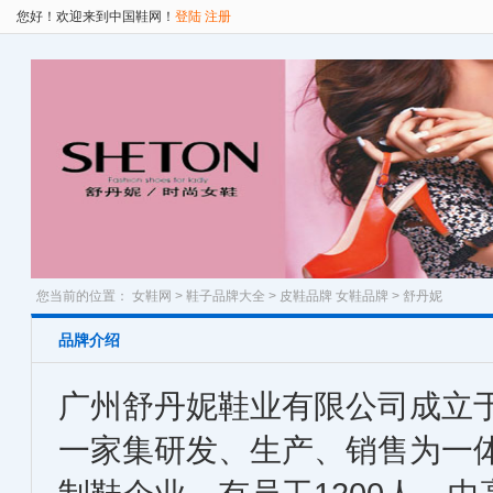
您好！欢迎来到中国鞋网！
登陆
注册
您当前的位置：
女鞋网
>
鞋子品牌大全
>
皮鞋品牌
女鞋品牌
> 舒丹妮
品牌介绍
广州舒丹妮鞋业有限公司成立于
一家集研发、生产、销售为一