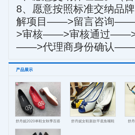
8、愿意按照标准交纳品牌
解项目——>留言咨询——
>审核——>审核通过——
——>代理商身份确认——
产品展示
舒丹妮2020单鞋女秋季百搭
舒丹妮女鞋新款平底鱼嘴鞋
舒丹
小皮鞋女新款