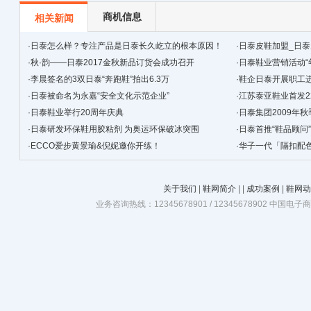
商机信息
相关新闻
·
日泰怎么样？专注产品是日泰长久屹立的根本原因！
·
日泰皮鞋加盟_日
·
秋·韵——日泰2017金秋新品订货会成功召开
·
日泰鞋业营销活动“年
·
李晨签名的3双日泰“奔跑鞋”拍出6.3万
·
鞋企日泰开展职工
·
日泰被命名为永嘉“安全文化示范企业”
动
·
江苏泰亚鞋业首发2
·
日泰鞋业举行20周年庆典
·
日泰集团2009年
·
日泰研发环保鞋用胶粘剂 为奥运环保破冰突围
·
日泰首推“鞋品顾问”
·
ECCO爱步黄景瑜&倪妮邀你开练！
·
华子一代「隔扣配
关于我们
|
鞋网简介
|
|
成功案例
|
鞋网动
业务咨询热线：12345678901 / 12345678902 中国电子商务