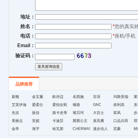
地址：
姓名：
*
您的真实
电话：
*
座机/手机
Email：
验证码：
品牌推荐
新顺
金宝履
欧诗迈
名西施
百语
玛斯美瑞·
莱
艾芙伊迪
爱柔仕
爱拍女鞋
臻路
GNC
琳
依利高
东
先吉
拔佳
路卡史蒂
璀贝珂
大百士
双凤
步
美丽点
安妮
芙
卡迪莎
茜茜公主
派高雁
口品吕田
琪
金帝
海宇
哈瓦那
CHERMAS&KAETH
漫步佳人
宏豪
M
级