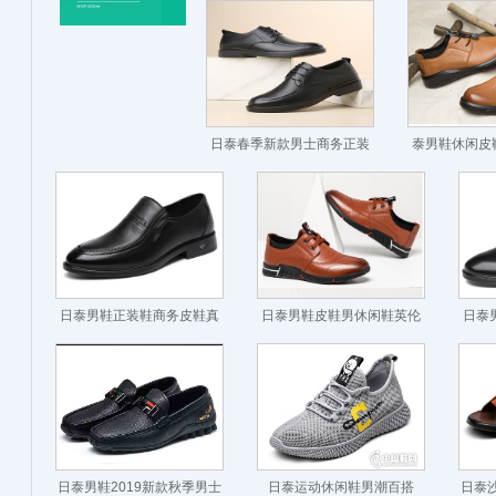
日泰春季新款男士商务正装
泰男鞋休闲皮
皮鞋男英伦牛皮休闲鞋子真
真皮韩
皮系带婚鞋男
日泰男鞋正装鞋商务皮鞋真
日泰男鞋皮鞋男休闲鞋英伦
日泰
皮套脚中老年爸爸鞋
真皮2020秋季新款
日泰男鞋2019新款秋季男士
日泰运动休闲鞋男潮百搭
日泰沙