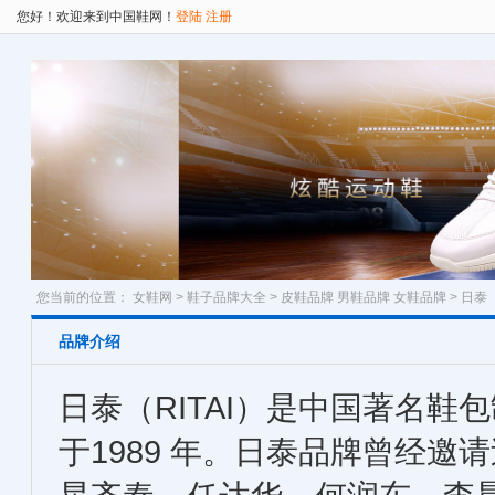
您好！欢迎来到中国鞋网！
登陆
注册
您当前的位置：
女鞋网
>
鞋子品牌大全
>
皮鞋品牌
男鞋品牌
女鞋品牌
> 日泰
品牌介绍
日泰（RITAI）是中国著名鞋
于1989 年。日泰品牌曾经邀