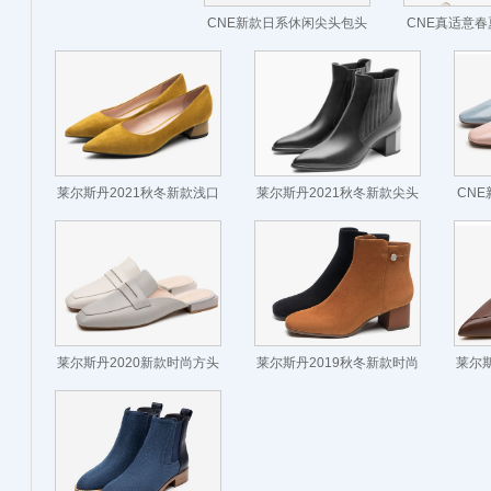
CNE新款日系休闲尖头包头
CNE真适意
穆勒鞋小方跟凉鞋女拖鞋
色包头拼接低
莱尔斯丹2021秋冬新款浅口
莱尔斯丹2021秋冬新款尖头
CN
尖头上班OL通勤粗跟
粗高跟短筒套脚切尔西靴
莱尔斯丹2020新款时尚方头
莱尔斯丹2019秋冬新款时尚
莱尔斯
拼接后空穆勒鞋
简约方头粗跟短靴