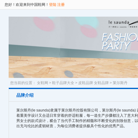
您好！欢迎来到中国鞋网！
登陆
注册
您当前的位置：
女鞋网
>
鞋子品牌大全
>
皮鞋品牌
女鞋品牌
> 莱尔斯丹
品牌介绍
莱尔斯丹(le saunda)隶属于莱尔斯丹控股有限公司，莱尔斯丹(le saun
着重美学设计又合适日常穿着的舒适鞋履，每一道生产步骤都注入了意大
男女士的款式设计，糅合了当代手工制作的精髓和不断变化的别致创意，
出无与伦比的柔韧材质，为每位消费者提供极具个性化的优秀产品。