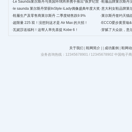
术
·
Le Saunda莱尔斯丹与美国环球跨界携手推出“侏罗纪世
·
鞋履品牌莱尔斯丹没
界”合作款
·
le saunda 莱尔斯丹荣获InStyle iLady偶像盛典年度大奖
·
意大利女鞋品牌莱
·
鞋履生产及零售商莱尔斯丹 二季度销售跌9.9%
·
莱尔斯丹签约天猫战
·
超限量 225 双！没想到这才是 Air Max 的大招！
·
ECCO爱步黄景瑜
·
瓦妮莎送福利！这帮人率先喜提 Kobe 6！
·
穿腻了大众款，‍‍
关于我们
|
鞋网简介
|
|
成功案例
|
鞋网动
业务咨询热线：12345678901 / 12345678902 中国电子商务