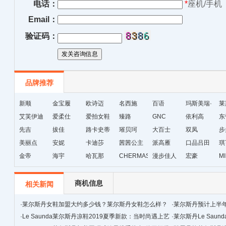
电话：
*
座机/手机
Email：
验证码：
品牌推荐
新顺
金宝履
欧诗迈
名西施
百语
玛斯美瑞·
莱
艾芙伊迪
爱柔仕
爱拍女鞋
臻路
GNC
琳
依利高
东
先吉
拔佳
路卡史蒂
璀贝珂
大百士
双凤
步
美丽点
安妮
芙
卡迪莎
茜茜公主
派高雁
口品吕田
琪
金帝
海宇
哈瓦那
CHERMAS&KAETH
漫步佳人
宏豪
M
级
商机信息
相关新闻
·
莱尔斯丹女鞋加盟大约多少钱？莱尔斯丹女鞋怎么样？
·
莱尔斯丹预计上半年
·
Le Saunda莱尔斯丹凉鞋2019夏季新款：当时尚遇上艺
·
莱尔斯丹Le Saun