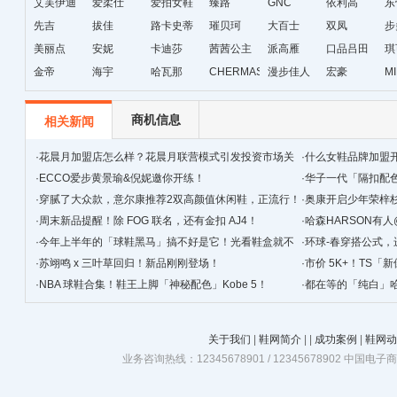
艾芙伊迪
爱柔仕
爱拍女鞋
臻路
GNC
琳
依利高
东
先吉
拔佳
路卡史蒂
璀贝珂
大百士
双凤
步
美丽点
安妮
芙
卡迪莎
茜茜公主
派高雁
口品吕田
琪
金帝
海宇
哈瓦那
CHERMAS&KAETH
漫步佳人
宏豪
M
级
商机信息
相关新闻
·
花晨月加盟店怎么样？花晨月联营模式引发投资市场关
·
什么女鞋品牌加盟
注
·
ECCO爱步黄景瑜&倪妮邀你开练！
择
·
华子一代「隔扣配
·
穿腻了大众款，‍‍意尔康推荐2双高颜值休闲鞋，正流行！
·
奥康开启少年荣梓
·
周末新品提醒！除 FOG 联名，还有金扣 AJ4！
·
哈森HARSON有
·
今年上半年的「球鞋黑马」搞不好是它！光看鞋盒就不
·
环球-春穿搭公式，
简单！
·
苏翊鸣 x 三叶草回归！新品刚刚登场！
·
市价 5K+！TS
·
NBA 球鞋合集！鞋王上脚「神秘配色」Kobe 5！
·
都在等的「纯白」哈
关于我们
|
鞋网简介
|
|
成功案例
|
鞋网动
业务咨询热线：12345678901 / 12345678902 中国电子商务