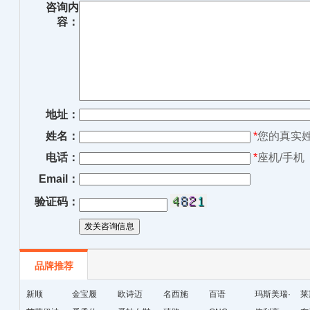
咨询内
容：
地址：
姓名：
*
您的真实
电话：
*
座机/手机
Email：
验证码：
品牌推荐
新顺
金宝履
欧诗迈
名西施
百语
玛斯美瑞·
莱