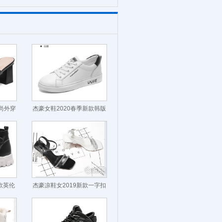
时尚外穿
杰豪女鞋2020春季新款韩版
百搭小白鞋
款英伦
杰豪凉鞋女2019新款一字扣
带高跟鞋