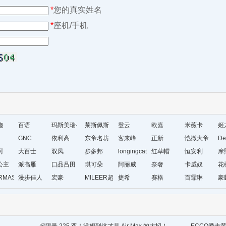
*
您的真实姓名
*
座机/手机
施
百语
玛斯美瑞·
莱斯佩斯
登云
欧嘉
米薇卡
姬
GNC
琳
依利高
东帝名坊
客来峰
正新
恺撒大帝
De
珂
大百士
双凤
步多邦
longingcat
红草帽
恒安利
摩
公主
派高雁
口品吕田
琪可朵
阿丽威
奈奢
卡威奴
花
RMAS&KAETH
漫步佳人
宏豪
MILEER超
捷希
赛格
百霏琳
豪
级店