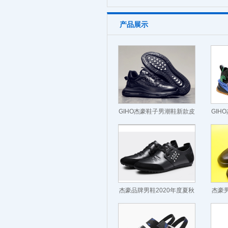
产品展示
GIHO杰豪鞋子男潮鞋新款皮
GIH
鞋男士黑色运动休闲鞋
鞋男
杰豪品牌男鞋2020年度夏秋
杰豪男
日常休闲男士真皮鞋