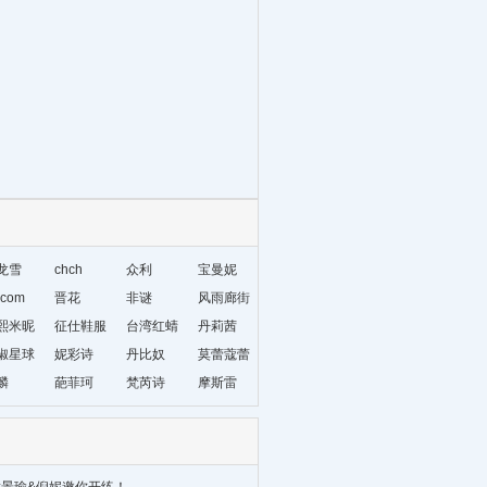
龙雪
chch
众利
宝曼妮
com
晋花
非谜
风雨廊街
熙米昵
征仕鞋服
台湾红蜻
丹莉茜
椒星球
妮彩诗
蜓
丹比奴
莫蕾蔻蕾
麟
葩菲珂
梵芮诗
摩斯雷