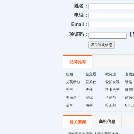
姓名：
电话：
Email：
验证码：
品牌推荐
新顺
金宝履
欧诗迈
名西
艾芙伊迪
爱柔仕
爱拍女鞋
臻路
先吉
拔佳
路卡史蒂
璀贝
美丽点
安妮
芙
卡迪莎
茜茜
金帝
海宇
哈瓦那
CHE
商机信息
相关新闻