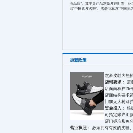
牌品质”。其主导产品杰豪皮鞋时尚、
联“中国真皮名鞋”。杰豪商标系“中国驰
加盟政策
杰豪皮鞋火热招商
店铺要求
： 
店面面积在25
店面结构要求
门前无大树遮
资金投入
： 根
司指定账户汇
店门标准形象化
营业执照
： 必须拥有有效的皮鞋