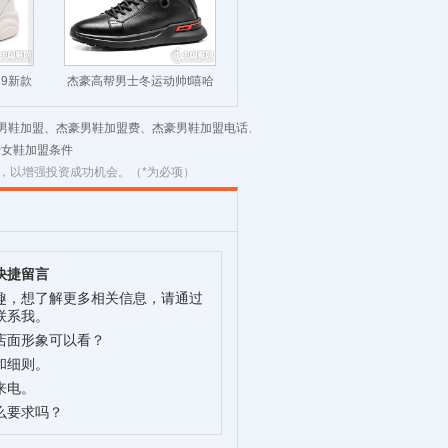
19新款
杰豪高帮男士冬运动帅t嘻哈
鞋皮鞋
豪男鞋加盟、杰豪男鞋加盟费、杰豪男鞋加盟电话、
豪女鞋加盟条件
，以增强投资成功机会。（*为必项）
快捷留言
趣，想了解更多相关信息，请通过
联系我。
店面形象可以看？
和细则。
来电。
么要求吗？