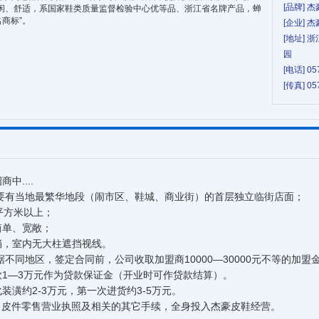
[品牌] 杰
休闲、舒适，系国家鞋类质量监督检验中心优等品、浙江省名牌产品，蝉
名商标”。
[企业] 
[地址]
园
[电话] 05
[传真] 05
中....
需要有当地最繁华地段（闹市区、鞋城、商业街）的首层独立临街店面；
平方米以上；
简单、宽敞；
挡，室内无大柱遮挡视线。
据不同地区，签定合同前，公司收取加盟商10000—30000元不等的加
款1—3万元作为贷款保证金（开业时可作贷款结算）。
装潢约2-3万元，第一次进货约3-5万元。
、皮件零售营业执照及相关的其它手续，全身投入杰豪皮鞋经营。