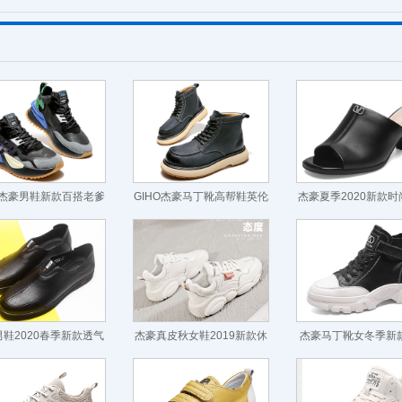
O杰豪男鞋新款百搭老爹
GIHO杰豪马丁靴高帮鞋英伦
杰豪夏季2020新款
士运动休闲鞋子男潮
百搭工装靴
粗跟凉拖鞋
鞋2020春季新款透气
杰豪真皮秋女鞋2019新款休
杰豪马丁靴女冬季新
男鞋真皮舒适百搭
闲鞋百搭小熊鞋
风真皮短靴